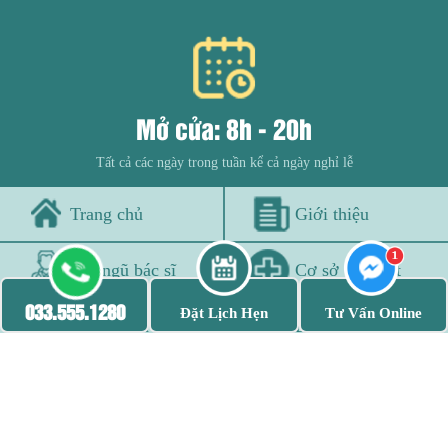
Mở cửa: 8h - 20h
Tất cả các ngày trong tuần kể cả ngày nghỉ lễ
Trang chủ
Giới thiệu
Đội ngũ bác sĩ
Cơ sở vật chất
033.555.1280
Đặt Lịch Hẹn
Tư Vấn Online
Bệnh viêm nhiễm
Bệnh xã hội
THÔNG TIN PHÒNG KHÁM