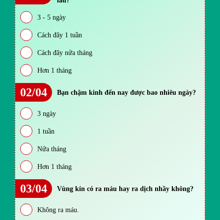
lâu?
3 - 5 ngày
Cách đây 1 tuần
Cách đây nửa tháng
Hơn 1 tháng
02/04
Bạn chậm kinh đến nay được bao nhiêu ngày?
3 ngày
1 tuần
Nửa tháng
Hơn 1 tháng
03/04
Vùng kín có ra máu hay ra dịch nhầy không?
Không ra máu.