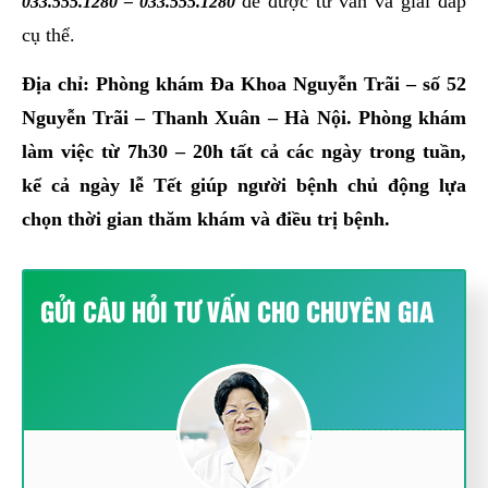
để được tư vấn và giải đáp
033.555.1280
–
033.555.1280
cụ thể.
Địa chỉ: Phòng khám Đa Khoa Nguyễn Trãi – số 52
Nguyễn Trãi – Thanh Xuân – Hà Nội. Phòng khám
làm việc từ 7h30 – 20h tất cả các ngày trong tuần,
kể cả ngày lễ Tết giúp người bệnh chủ động lựa
chọn thời gian thăm khám và điều trị bệnh.
GỬI CÂU HỎI TƯ VẤN CHO CHUYÊN GIA