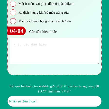
Một ít máu, vài giọt, dính ở quần bikini.
Ra dịch "vùng kín"có màu trắng sữa.
Máu ra có màu hồng nhạt hoặc hơi đỏ.
04/04
Các dấu hiệu khác
Kết quả bài kiểm tra sẽ được gửi tới SĐT của bạn trong vòng 30'
(Dưới hình thức SMS)"