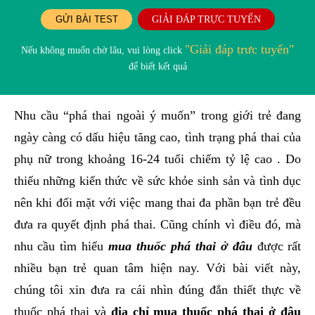
GỬI BÀI TEST
GIẢI ĐÁP TRỰC TUYẾN
"Giải đáp trưc tuyến"
Nếu không muốn chờ lâu, vui lòng click
để biết kết quả
Nhu cầu “phá thai ngoài ý muốn” trong giới trẻ đang
ngày càng có dấu hiệu tăng cao, tình trạng phá thai của
phụ nữ trong khoảng 16-24 tuổi chiếm tỷ lệ cao . Do
thiếu những kiến thức về sức khỏe sinh sản và tình dục
nên khi đối mặt với việc mang thai đa phần bạn trẻ đều
đưa ra quyết định phá thai. Cũng chính vì điều đó, mà
nhu cầu tìm hiểu
mua thuốc phá thai ở đâu
được rất
nhiều bạn trẻ quan tâm hiện nay. Với bài viết này,
chúng tôi xin đưa ra cái nhìn đúng đắn thiết thực về
thuốc phá thai và
địa chỉ mua thuốc phá thai ở đâu