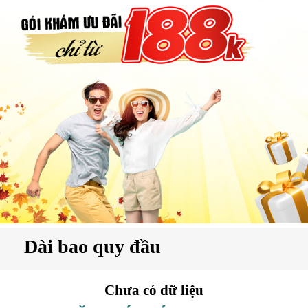
hụ
hoa
ệnh
ã
ội
Kế
oạch
oá
ia
ình
Dài bao quy đầu
Chưa có dữ liệu