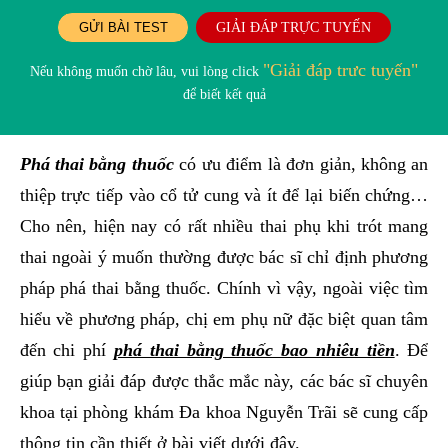
GỬI BÀI TEST
GIẢI ĐÁP TRỰC TUYẾN
"Giải đáp trưc tuyến"
Nếu không muốn chờ lâu, vui lòng click
để biết kết quả
Phá thai bằng thuốc
có ưu điểm là đơn giản, không an
thiệp trực tiếp vào cổ tử cung và ít để lại biến chứng…
Cho nên, hiện nay có rất nhiều thai phụ khi trót mang
thai ngoài ý muốn thường được bác sĩ chỉ định phương
pháp phá thai bằng thuốc. Chính vì vậy, ngoài việc tìm
hiểu về phương pháp, chị em phụ nữ đặc biệt quan tâm
đến chi phí
phá thai bằng thuốc bao nhiêu tiền
. Để
giúp bạn giải đáp được thắc mắc này, các bác sĩ chuyên
khoa tại phòng khám Đa khoa Nguyễn Trãi sẽ cung cấp
thông tin cần thiết ở bài viết dưới đây.