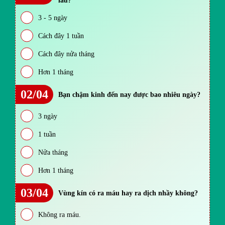
lâu?
3 - 5 ngày
Cách đây 1 tuần
Cách đây nửa tháng
Hơn 1 tháng
02/04
Bạn chậm kinh đến nay được bao nhiêu ngày?
3 ngày
1 tuần
Nửa tháng
Hơn 1 tháng
03/04
Vùng kín có ra máu hay ra dịch nhầy không?
Không ra máu.