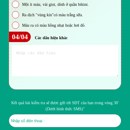
Một ít máu, vài giọt, dính ở quần bikini.
Ra dịch "vùng kín"có màu trắng sữa.
Máu ra có màu hồng nhạt hoặc hơi đỏ.
04/04
Các dấu hiệu khác
Kết quả bài kiểm tra sẽ được gửi tới SĐT của bạn trong vòng 30'
(Dưới hình thức SMS)"