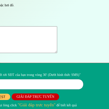
ặc hơi đỏ.
gửi tới SĐT của bạn trong vòng 30' (Dưới hình thức SMS)"
GIẢI ĐÁP TRỰC TUYẾN
EST
"Giải đáp trưc tuyến"
i lòng click
để biết kết quả