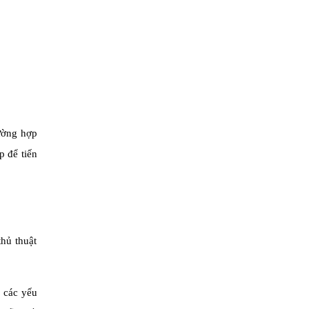
rường hợp
p để tiến
thủ thuật
o các yếu