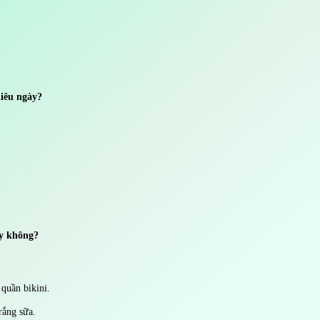
iêu ngày?
ầy không?
 quần bikini.
rắng sữa.