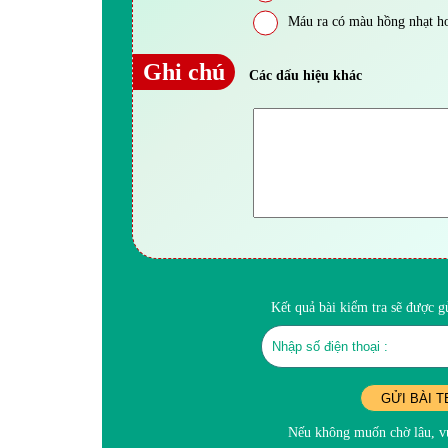
Máu ra có màu hồng nhạt ho
Ghi chú
Các dấu hiệu khác
Kết quả bài kiểm tra sẽ được 
GỬI BÀI T
Nếu không muốn chờ lâu, vu