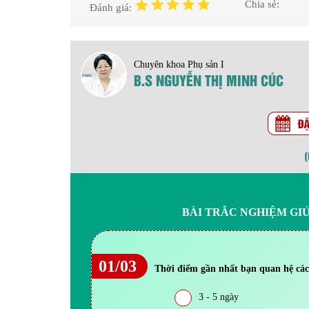
Chia sẻ:
Đánh giá:
Chuyên khoa Phụ sản I
B.S NGUYỄN THỊ MINH CÚC
BÀI TRẮC NGHIỆM GI
01/03
Thời điểm gần nhất bạn quan hệ các
3 - 5 ngày