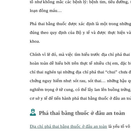
tố như không mắc các bệnh lý: bệnh tim, tiểu đường, t
loạn đông máu…
Phá thai bằng thuốc được xác định là một trong nhữn
đúng theo quy định của Bộ y tế và được thực hiện và 
khoa.
Chính vì lẽ đó, mà việc tìm hiểu trước địa chỉ phá thai
hoàn toàn dễ hiểu bởi trên thực tế nhiều chị em, đặc bi
chỉ thai nghén tại những địa chỉ phá thai “chui” chưa
chứng nguy hiểm như: sót rau, sót thai… những hậu q
nghiêm trọng ở tử cung, có thể lây lan lên buồng trứn
cơ sở y tế để tiến hành phá thai bằng thuốc ở đâu an toà
Phá thai bằng thuốc ở đâu an toàn
Địa chỉ phá thai bằng thuốc ở đâu an toàn
là yếu tố vô