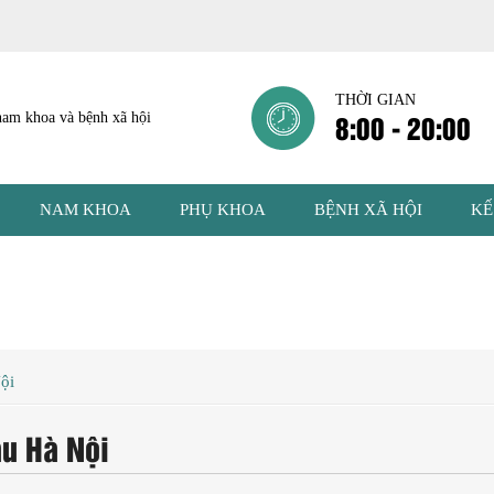
THỜI GIAN
8:00 - 20:00
NAM KHOA
PHỤ KHOA
BỆNH XÃ HỘI
KẾ
ội
âu Hà Nội