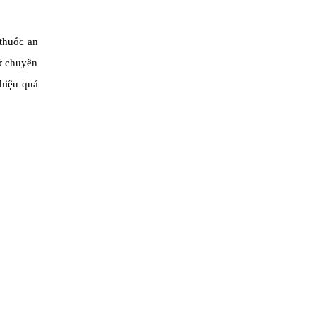
 thuốc an
ở chuyên
 hiệu quả