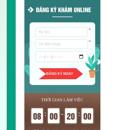
ĐĂNG KÝ KHÁM ONLINE
*
*
ĐĂNG KÝ NGAY
THỜI GIAN LÀM VIỆC
:
-
:
08
00
20
00