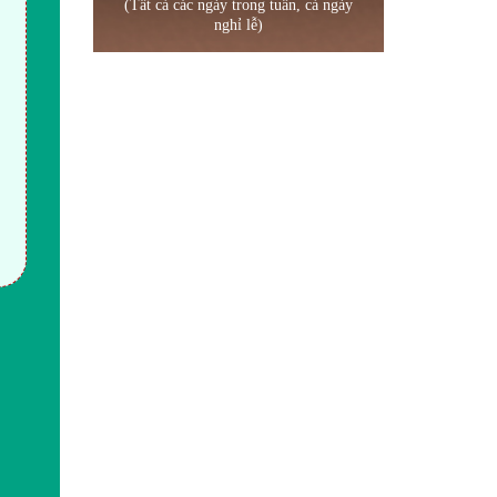
(Tất cả các ngày trong tuần, cả ngày
nghỉ lễ)