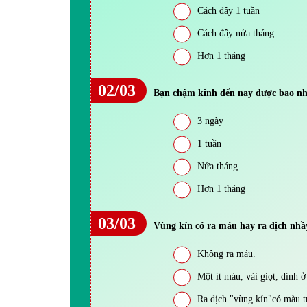
Cách đây 1 tuần
Cách đây nửa tháng
Hơn 1 tháng
02/03
Bạn chậm kinh đến nay được bao nh
3 ngày
1 tuần
Nửa tháng
Hơn 1 tháng
03/03
Vùng kín có ra máu hay ra dịch nh
Không ra máu.
Một ít máu, vài giọt, dính ở
Ra dịch "vùng kín"có màu t