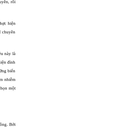
uyễn, rối
thực hiện
sĩ chuyên
ều này là
hiện đình
hững biến
iêm nhiễm
 chọn một
hông. Bởi