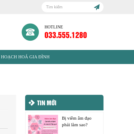
HOTLINE
033.555.1280
 HOẠCH HOÁ GIA ĐÌNH
TIN MỚI
Bị viêm âm đạo
phải làm sao?