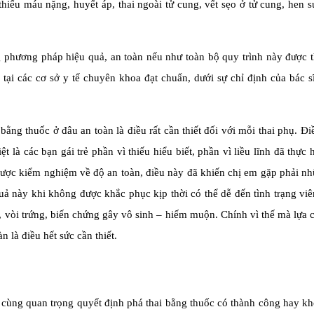
hiếu máu nặng, huyết áp, thai ngoài tử cung, vết sẹo ở tử cung, hen s
g phương pháp hiệu quả, an toàn nếu như toàn bộ quy trình này được 
tại các cơ sở y tế chuyên khoa đạt chuẩn, dưới sự chỉ định của bác 
 bằng thuốc ở đâu an toàn là điều rất cần thiết đối với mỗi thai phụ. Đi
ệt là các bạn gái trẻ phần vì thiếu hiểu biết, phần vì liều lĩnh đã thực 
 được kiểm nghiệm về độ an toàn, điều này đã khiến chị em gặp phải n
uả này khi không được khắc phục kịp thời có thể dễ đến tình trạng v
g, vòi trứng, biến chứng gây vô sinh – hiếm muộn. Chính vì thế mà lựa
n là điều hết sức cần thiết.
 cùng quan trọng quyết định phá thai bằng thuốc có thành công hay k