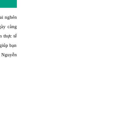
hai nghén
gày càng
n thực tế
 giúp bạn
a Nguyễn