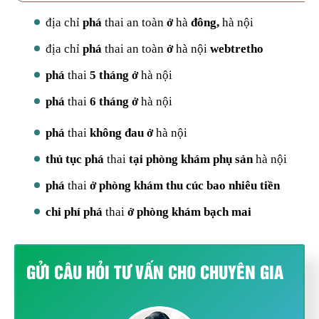
địa chỉ
phá
thai an toàn
ở
hà
đông,
hà nội
địa chỉ
phá
thai an toàn
ở
hà nội
webtretho
phá
thai
5 tháng ở
hà nội
phá
thai
6 tháng ở
hà nội
phá
thai
không đau ở
hà nội
thủ tục phá
thai
tại phòng khám phụ sản
hà nội
phá
thai
ở phòng khám thu cúc bao nhiêu tiền
chi phí phá
thai
ở phòng khám bạch mai
GỬI CÂU HỎI TƯ VẤN CHO CHUYÊN GIA