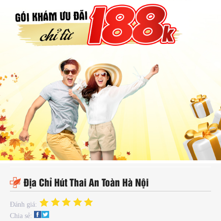
hụ
hoa
ệnh
ã
ội
Kế
oạch
oá
ia
ình
Địa Chỉ Hút Thai An Toàn Hà Nội
Đánh giá:
Chia sẻ: