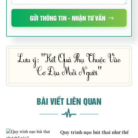
GỬI THÔNG TIN - NHẬN TƯ VẤN
Lưu ý: "Kết Quả Phụ Thuộc Vào
Cơ Địa Mỗi Người"
BÀI VIẾT LIÊN QUAN
Quy trình nạo hút thai như thế