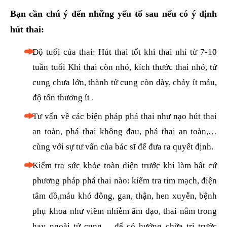
Bạn cần chú ý đến những yếu tố sau nếu có ý định
hút thai:
Độ tuổi của thai: Hút thai tốt khi thai nhi từ 7-10
tuần tuổi Khi thai còn nhỏ, kích thước thai nhỏ, tử
cung chưa lớn, thành tử cung còn dày, chảy ít máu,
độ tổn thương ít .
Tư vấn về các biện pháp phá thai như nạo hút thai
an toàn, phá thai không đau, phá thai an toàn,…
cùng với sự tư vấn của bác sĩ để đưa ra quyết định.
Kiểm tra sức khỏe toàn diện trước khi làm bất cứ
phương pháp phá thai nào: kiểm tra tim mạch, điện
tâm đồ,máu khó đông, gan, thận, hen xuyễn, bệnh
phụ khoa như viêm nhiễm âm đạo, thai nằm trong
hay ngoài tử cung… để có hướng chữa trị trước