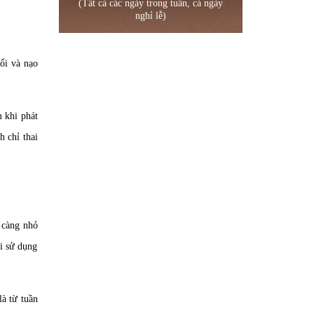
(Tất cả các ngày trong tuần, cả ngày
nghỉ lễ)
uổi và nạo
m khi phát
h chỉ thai
i càng nhỏ
ải sử dụng
là từ tuần