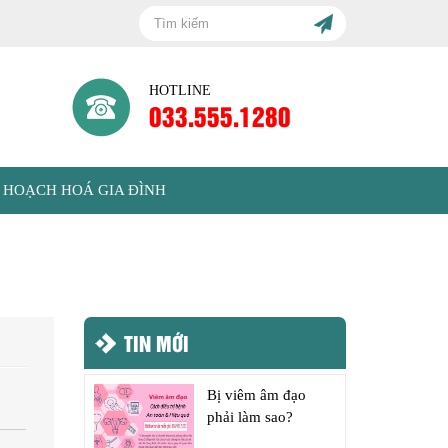
HOTLINE
033.555.1280
 HOẠCH HOÁ GIA ĐÌNH
TIN MỚI
Bị viêm âm đạo
phải làm sao?