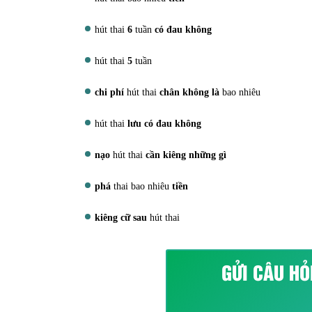
hút thai
6
tuần
có đau không
hút thai
5
tuần
chi phí
hút thai
chân không là
bao nhiêu
hút thai
lưu có đau không
nạo
hút thai
cần kiêng những gì
phá
thai bao nhiêu
tiền
kiêng cữ sau
hút thai
GỬI CÂU HỎ