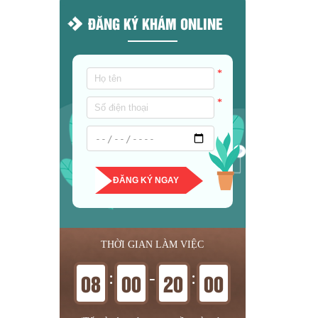
ĐĂNG KÝ KHÁM ONLINE
*
*
ĐĂNG KÝ NGAY
THỜI GIAN LÀM VIỆC
:
-
:
08
00
20
00