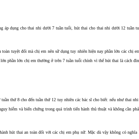
 áp dụng cho thai nhi dưới 7 tuần tuổi, hút thai cho thai nhi dưới 12 tuần t
n toàn tuyệt đối mà chị em nên sử dụng tuy nhiên hiện nay phần lớn các chị e
lớn phần lớn chị em thường ở trên 7 tuần tuổi chính vì thế hút thai là cách đìn
 tuần thứ 8 cho đến tuần thứ 12 tuy nhiên các bác sĩ cho biết: nếu như thai nh
 nguy hiểm và biến chứng trong quá trình tiến hành thủ thuật và không cần ph
 hành hút thai an toàn đối với các chị em phụ nữ. Mặc dù vậy không có nghĩa 