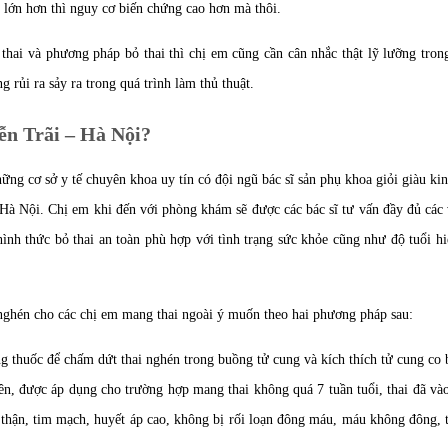
i lớn hơn thì nguy cơ biến chứng cao hơn mà thôi.
 thai và phương pháp bỏ thai thì chị em cũng cần cân nhắc thật lỹ lưỡng tron
g rủi ra sảy ra trong quá trình làm thủ thuật.
ễn Trãi – Hà Nội?
g cơ sở y tế chuyên khoa uy tín có đội ngũ bác sĩ sản phụ khoa giỏi giàu ki
Hà Nội. Chị em khi đến với phòng khám sẽ được các bác sĩ tư vấn đầy đủ các 
hình thức bỏ thai an toàn phù hợp với tình trạng sức khỏe cũng như độ tuổi hi
ai nghén cho các chị em mang thai ngoài ý muốn theo hai phương pháp sau:
ng thuốc để chấm dứt thai nghén trong buồng tử cung và kích thích tử cung c
iên, được áp dụng cho trường hợp mang thai không quá 7 tuần tuổi, thai đã và
thận, tim mạch, huyết áp cao, không bị rối loạn đông máu, máu không đông, 