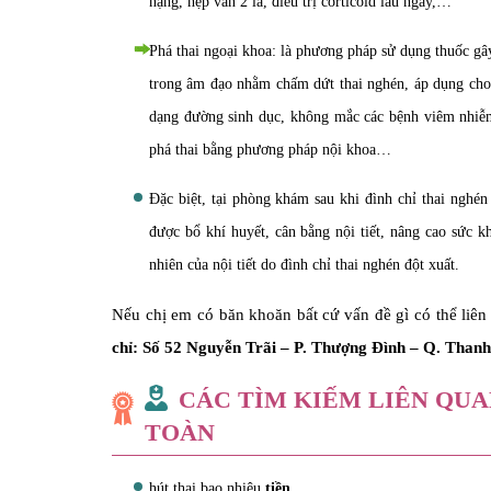
nặng, hẹp van 2 lá, điều trị corticoid lâu ngày,…
Phá thai ngoại khoa: là phương pháp sử dụng thuốc gâ
trong âm đạo nhằm chấm dứt thai nghén, áp dụng cho 
dạng đường sinh dục, không mắc các bệnh viêm nhiễm
phá thai bằng phương pháp nội khoa…
Đặc biệt, tại phòng khám sau khi đình chỉ thai nghé
được bổ khí huyết, cân bằng nội tiết, nâng cao sức kh
nhiên của nội tiết do đình chỉ thai nghén đột xuất.
Nếu chị em có băn khoăn bất cứ vấn đề gì có thể li
chỉ: Số 52 Nguyễn Trãi – P. Thượng Đình – Q. Tha
CÁC TÌM KIẾM LIÊN QUA
TOÀN
hút thai bao nhiêu
tiền