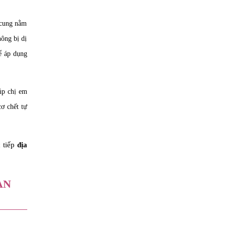
ử cung nằm
ông bị dị
ể áp dụng
úp chị em
cơ chết tự
 tiếp
địa
AN