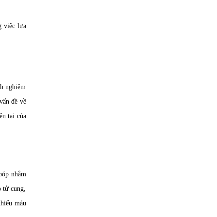
g việc lựa
nh nghiệm
vấn đề về
ện tại của
o bóp nhằm
o tử cung,
thiếu máu