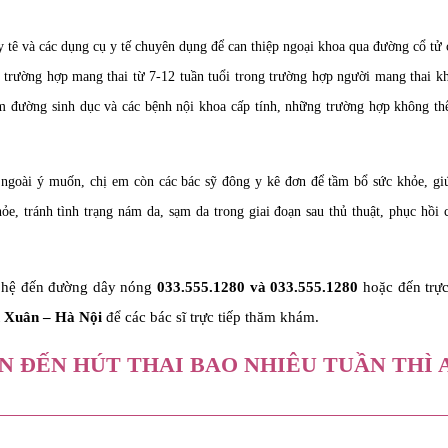
y tê và các dụng cụ y tế chuyên dụng để can thiệp ngoại khoa qua đường cổ t
trường hợp mang thai từ 7-12 tuần tuổi trong trường hợp người mang thai kh
 đường sinh dục và các bệnh nội khoa cấp tính, những trường hợp không th
n ngoài ý muốn, chị em còn các bác sỹ đông y kê đơn để tầm bổ sức khỏe, gi
ỏe, tránh tình trạng nám da, sạm da trong giai đoạn sau thủ thuật, phục hồi 
ên hệ đến đường dây nóng
033.555.1280
và
033.555.1280
hoặc đến trực
nh Xuân – Hà Nội
để các bác sĩ trực tiếp thăm khám.
N ĐẾN HÚT THAI BAO NHIÊU TUẦN THÌ 