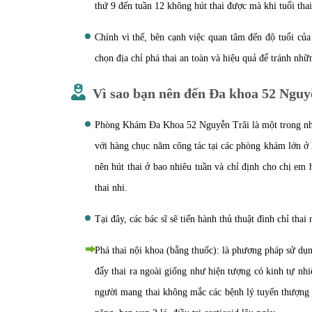
thứ 9 đến tuần 12 không hút thai được mà khi tuổi tha
Chính vì thế, bên cạnh việc quan tâm đến độ tuổi của
chọn địa chỉ phá thai an toàn và hiệu quả để tránh nhữn
Vì sao bạn nên đến Đa khoa 52 Nguy
Phòng Khám Đa Khoa 52 Nguyễn Trãi là một trong nhữn
với hàng chục năm công tác tại các phòng khám lớn ở 
nên hút thai ở bao nhiêu tuần và chỉ định cho chị em 
thai nhi.
Tại đây, các bác sĩ sẽ tiến hành thủ thuật đình chỉ th
Phá thai nội khoa (bằng thuốc): là phương pháp sử dụ
đẩy thai ra ngoài giống như hiện tượng có kinh tự nh
người mang thai không mắc các bệnh lý tuyến thượng 