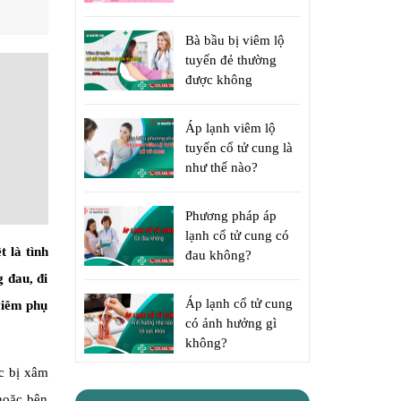
Bà bầu bị viêm lộ
tuyến đẻ thường
được không
Áp lạnh viêm lộ
tuyến cổ tử cung là
như thế nào?
Phương pháp áp
lạnh cổ tử cung có
t là tình
đau không?
 đau, đi
Áp lạnh cổ tử cung
 viêm phụ
có ảnh hưởng gì
không?
c bị xâm
 hoặc bên