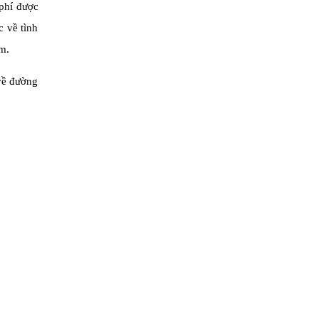
 phí được
c về tình
m.
 về đường