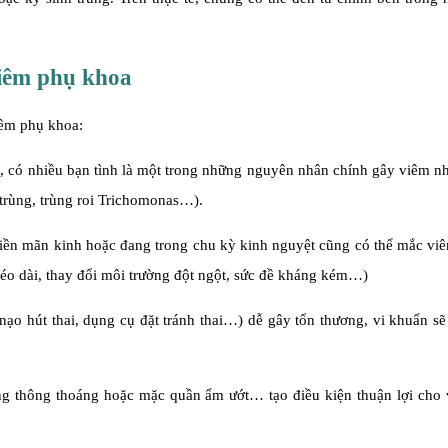
viêm phụ khoa
iêm phụ khoa:
, có nhiều bạn tình là một trong những nguyên nhân chính gây viêm n
trùng, trùng roi Trichomonas…).
iền mãn kinh hoặc đang trong chu kỳ kinh nguyệt cũng có thể mắc vi
 kéo dài, thay đổi môi trường đột ngột, sức đề kháng kém…)
nạo hút thai, dụng cụ đặt tránh thai…) dễ gây tổn thương, vi khuẩn s
g thông thoáng hoặc mặc quần ẩm ướt… tạo điều kiện thuận lợi cho 