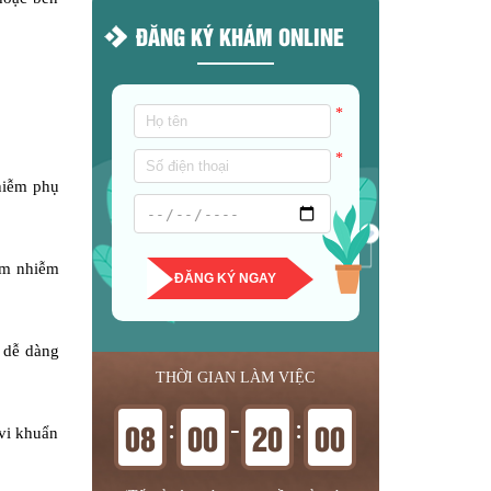
ĐĂNG KÝ KHÁM ONLINE
*
*
hiễm phụ
êm nhiễm
ĐĂNG KÝ NGAY
ẽ dễ dàng
THỜI GIAN LÀM VIỆC
:
-
:
08
00
20
00
vi khuẩn