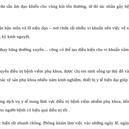
 rửa sâu âm đạo khiến cho vùng kín tổn thương, từ đó tác nhân gây b
 hậu môn và lỗ niệu đạo – nơi chứa rất nhiều vi khuẩn nên việc vệ s
g kỳ kinh nguyệt.
 thay băng thường xuyên… cũng có thể tạo điều kiện cho vi khuẩn xâm
ên điều trị bệnh viêm phụ khoa, được chị em sinh sống tại thủ đô và
bác sỹ sản phụ khoa nhiều năm kinh nghiệm, thiết bị y tế hiện đại giúp
 dịch vụ y tế trong lĩnh vực điều trị bệnh viêm nhiễm phụ khoa, liê
ho người bệnh có hiệu quả điều trị tốt .
ực hiện rất nhanh chóng. Phòng khám làm việc vào những ngày lễ, ngà