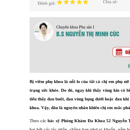
Chia sẻ:
Đánh giá:
Chuyên khoa Phụ sản I
B.S NGUYỄN THỊ MINH CÚC
Bị viêm phụ khoa là nỗi lo của tất cả chị em phụ nữ 
trạng sức khỏe. Do đó, ngay khi thấy vùng kín có bi
tiểu thấy đau buốt, đau vùng bụng dưới hoặc đau khi 
khoa. Vậy, đâu là nguyên nhân khiến chị em mắc phả
Theo các
bác sỹ Phòng Khám Đa Khoa 52 Nguyễn T
hại bởi các tác nhân, chẳng hạn như vi khuẩn, nấm ho