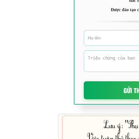
Bác s
Được đào tạo 
GỬI T
Lưu ý: "Phụ 
Việc tuân thủ theo y