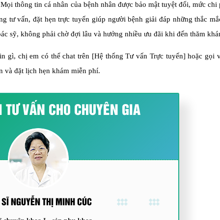
 Mọi thông tin cá nhân của bệnh nhân được bảo mật tuyệt đối, mức chi
ng tư vấn, đặt hẹn trực tuyến giúp người bệnh giải đáp những thắc mắ
bác sỹ, không phải chờ đợi lâu và hưởng nhiều ưu đãi khi đến thăm khá
n gì, chị em có thể chat trên [Hệ thống Tư vấn Trực tuyến] hoặc gọi
n và đặt lịch hẹn khám miễn phí.
I TƯ VẤN CHO CHUYÊN GIA
 SĨ NGUYỄN THỊ MINH CÚC