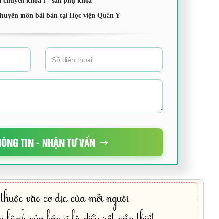
ĩ chuyên khoa I - sản phụ khoa
chuyên môn bài bản tại Học viện Quân Y
HÔNG TIN - NHẬN TƯ VẤN
thuộc vào cơ địa của mỗi người.
 lệnh của bác sĩ là điều rất cần thiết.