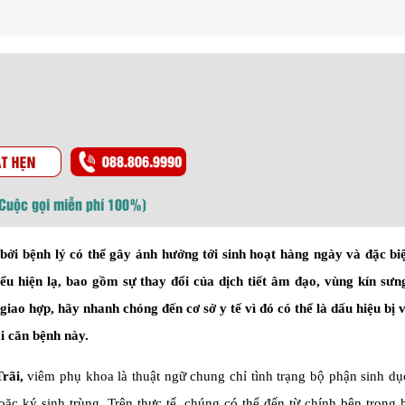
(Cuộc gọi miễn phí 100%)
bởi bệnh lý có thể gây ảnh hưởng tới sinh hoạt hàng ngày và đặc biệ
ểu hiện lạ, bao gồm sự thay đổi của dịch tiết âm đạo, vùng kín sưng
giao hợp, hãy nhanh chóng đến cơ sở y tế vì đó có thể là dấu hiệu bị
i căn bệnh này.
rãi,
viêm phụ khoa là thuật ngữ chung chỉ tình trạng bộ phận sinh dụ
ặc ký sinh trùng. Trên thực tế, chúng có thể đến từ chính bên trong