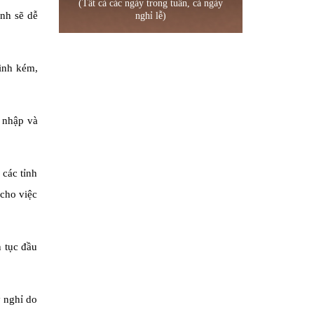
(Tất cả các ngày trong tuần, cả ngày
ệnh sẽ dễ
nghỉ lễ)
inh kém,
 nhập và
 các tỉnh
 cho việc
n tục đầu
y nghỉ do