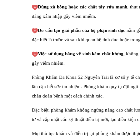
Dùng xà bông hoặc các chất tẩy rửa mạnh
, thụt
dàng xâm nhập gây viêm nhiễm.
Do cấu tạo giải phẫu của bộ phận sinh dục
nằm gần
đặc biệt là trước và sau khi quan hệ tình dục hoặc tron
Việc sử dụng băng vệ sinh kém chất lượng
, không
gây viêm nhiễm.
Phòng Khám Đa Khoa 52 Nguyễn Trãi là cơ sở y tế chuy
lân cận hết sức tín nhiệm. Phòng khám quy tụ đội ngũ 
chẩn đoán bệnh một cách chính xác.
Đặc biệt, phòng khám không ngừng nâng cao chất lượng
tư và cập nhật các kỹ thuật điều trị mới, tạo điều kiện c
Mọi thủ tục khám và điều trị tại phòng khám được th