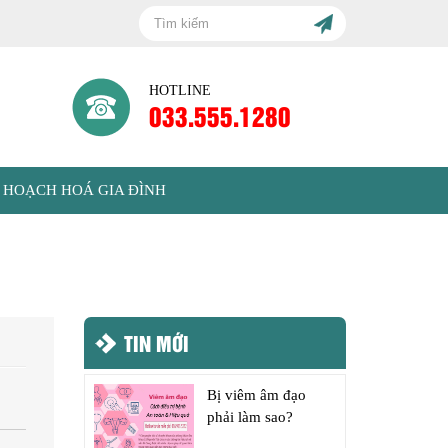
HOTLINE
033.555.1280
 HOẠCH HOÁ GIA ĐÌNH
TIN MỚI
Bị viêm âm đạo
phải làm sao?