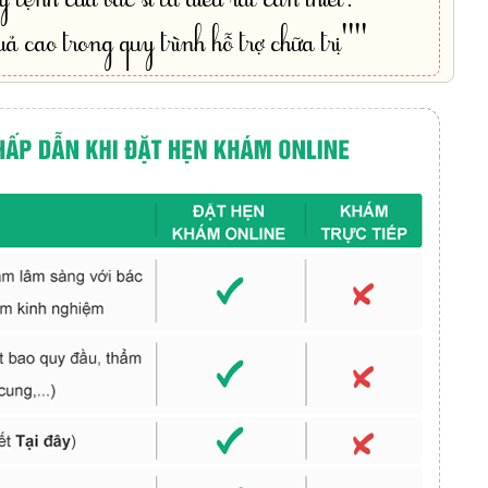
ả cao trong quy trình hỗ trợ chữa trị""