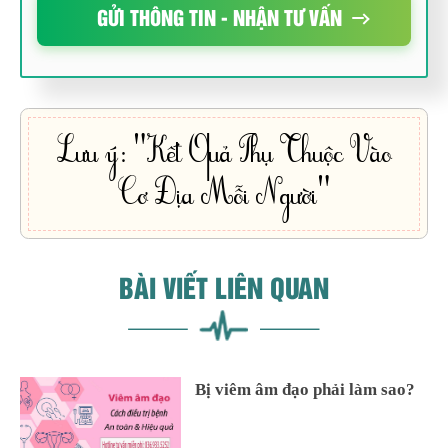
GỬI THÔNG TIN - NHẬN TƯ VẤN
Lưu ý: "Kết Quả Phụ Thuộc Vào
Cơ Địa Mỗi Người"
BÀI VIẾT LIÊN QUAN
Bị viêm âm đạo phải làm sao?