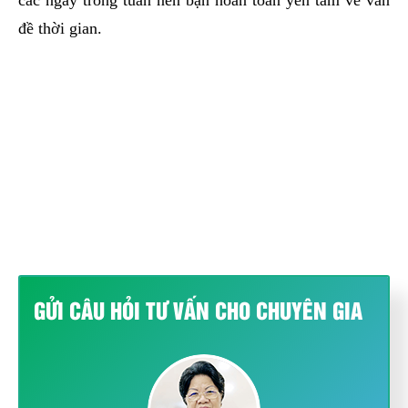
các ngày trong tuần nên bạn hoàn toàn yên tâm về vấn
đề thời gian.
GỬI CÂU HỎI TƯ VẤN CHO CHUYÊN GIA