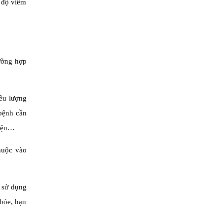
c độ viêm
rường hợp
iều lượng
 bệnh cần
điện…
huộc vào
 sử dụng
hỏe, hạn