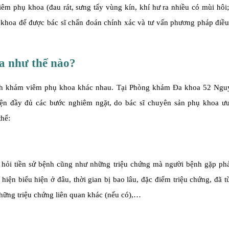
êm phụ khoa (đau rát, sưng tấy vùng kín, khí hư ra nhiều có mùi hôi;
khoa để được bác sĩ chẩn đoán chính xác và tư vấn phương pháp điều 
a như thế nào?
ách khám viêm phụ khoa khác nhau. Tại Phòng khám Đa khoa 52 Nguy
ện đầy đủ các bước nghiêm ngặt, do bác sĩ chuyên sản phụ khoa ưu 
thể:
 hỏi tiền sử bệnh cũng như những triệu chứng mà người bệnh gặp phả
t hiện biểu hiện ở đâu, thời gian bị bao lâu, đặc điểm triệu chứng, đã 
hững triệu chứng liên quan khác (nếu có),…