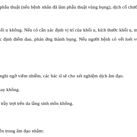
 phẫu thuật (nếu bệnh nhân đã làm phẫu thuật vùng bụng), dịch cổ chư
i u không. Nếu có cần xác định vị trí của khối u, kích thước khối u, m
c định điểm đau, phản ứng thành bụng. Nếu người bệnh có vết loét v
nghi ngờ viêm nhiễm, các bác sĩ sẽ cho xét nghiệm dịch âm đạo.
hay không.
trầy trợt trên da tầng sinh môn không.
bên trong âm đạo nhằm: