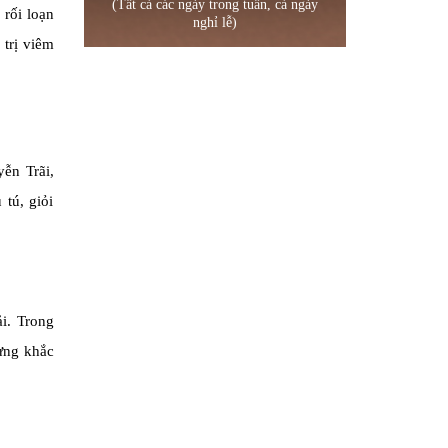
(Tất cả các ngày trong tuần, cả ngày
 rối loạn
nghỉ lễ)
trị viêm
ễn Trãi,
tú, giỏi
i. Trong
từng khắc