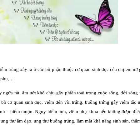
iễm trùng xảy ra ở các bộ phận thuộc cơ quan sinh dục của chị em nữ 
n phụ,…
ngứa rát, ẩm ướt khó chịu gây phiền toái trong cuộc sống, đời sống 
n bộ cơ quan sinh dục, viêm đến vòi trứng, buồng trứng gây viêm tắc
 sinh – hiếm muộn. Nguy hiểm hơn, viêm phụ khoa nếu không được điều 
ung thư âm đạo, ung thư buồng trứng, làm mất khả năng sinh sản, thậ