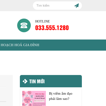
HOTLINE
033.555.1280
 HOẠCH HOÁ GIA ĐÌNH
TIN MỚI
Bị viêm âm đạo
phải làm sao?