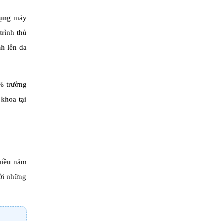
dụng máy
trình thủ
nh lên da
% trường
 khoa tại
nhiều năm
bởi những