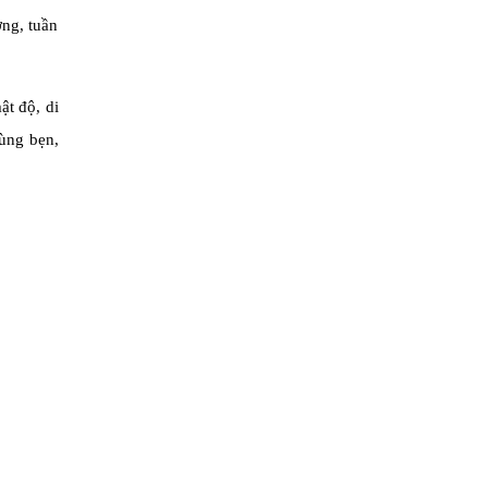
ớng, tuần
ật độ, di
ùng bẹn,