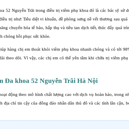
a 52 Nguyễn Trãi trong điều trị viêm phụ khoa đó là các bác sỹ sử 
điều trị như: Tiêu diệt vi khuẩn, đề phòng sưng nề vết thương sau quá 
ăng chuyển hóa tế bào, hấp thụ và tiêu tan dịch tiết, thúc đẩy quá trì
anh chóng hồi phục sức khỏe.
iúp hàng chị em thoát khỏi viêm phụ khoa nhanh chóng và có tới 98
dài theo dõi. Vì vậy, các chị em có thể yên tâm khi chữa trị viêm phụ
m Đa khoa 52 Nguyễn Trãi Hà Nội
 hoạt động theo mô hình chất lượng cao với dịch vụ hoàn hảo, trong 
 địa chỉ tin cậy của đông đảo nhân dân thủ đô và các tỉnh lân cận, 