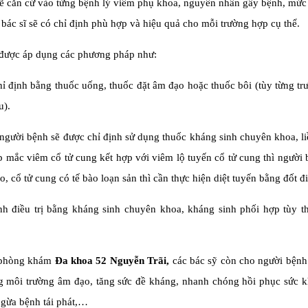
 sẽ căn cứ vào từng bệnh lý viêm phụ khoa, nguyên nhân gây bệnh, mứ
bác sĩ sẽ có chỉ định phù hợp và hiệu quả cho mỗi trường hợp cụ thể.
 được áp dụng các phương pháp như:
hỉ định bằng thuốc uống, thuốc đặt âm đạo hoặc thuốc bôi (tùy từng t
u).
 người bệnh sẽ được chỉ định sử dụng thuốc kháng sinh chuyên khoa, l
 mắc viêm cổ tử cung kết hợp với viêm lộ tuyến cổ tử cung thì người
ạo, cổ tử cung có tế bào loạn sản thì cần thực hiện diệt tuyến bằng đốt 
ịnh điều trị bằng kháng sinh chuyên khoa, kháng sinh phối hợp tùy t
i phòng khám
Đa khoa 52 Nguyễn Trãi,
các bác sỹ còn cho người bệnh
ng môi trường âm đạo, tăng sức đề kháng, nhanh chóng hồi phục sức k
ngừa bệnh tái phát,…