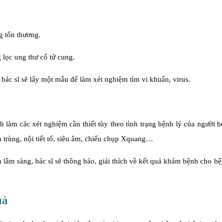
g tổn thương.
 lọc ung thư cổ tử cung.
bác sĩ sẽ lấy một mẫu để làm xét nghiệm tìm vi khuẩn, virus.
 làm các xét nghiệm cần thiết tùy theo tình trạng bệnh lý của người 
h trùng, nội tiết tố, siêu âm, chiếu chụp Xquang…
lâm sàng, bác sĩ sẽ thông báo, giải thích về kết quả khám bệnh cho b
uả