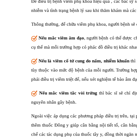
Để điều trị bệnh viêm phụ khoa hiệu quả , các bác sỹ
nhiễm và tình trạng bệnh lý sau khi thăm khám mà các 
Thông thường, để chữa viêm phụ khoa, người bệnh sẽ
Nếu mắc viêm âm đạo
, người bệnh có thể được c
cụ thể mà mỗi trường hợp có phác đồ điều trị khác nha
Nếu là viêm cổ tử cung do nấm, nhiễm khuẩn
thì
tùy thuộc vào mức độ bệnh của mỗi người. Trường hợp
phải điều trị viêm triệt để, nếu xét nghiệm tế bào âm đ
Nếu mắc viêm tắc vòi trứng
thì bác sĩ sẽ chỉ đ
nguyên nhân gây bệnh.
Ngoài việc áp dụng các phương pháp điều trị trên, tạ
thêm thuốc Đông y giúp cân bằng nội tiết tố, cân bằ
chế các tác dụng phụ của thuốc tây y, đồng thời ngăn 