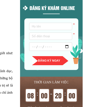
ĐĂNG KÝ KHÁM ONLINE
*
*
giới như:
ĐĂNG KÝ NGAY
tình dục,
 những bộ
THỜI GIAN LÀM VIỆC
trị sẽ là
:
-
:
08
00
20
00
m chí ảnh