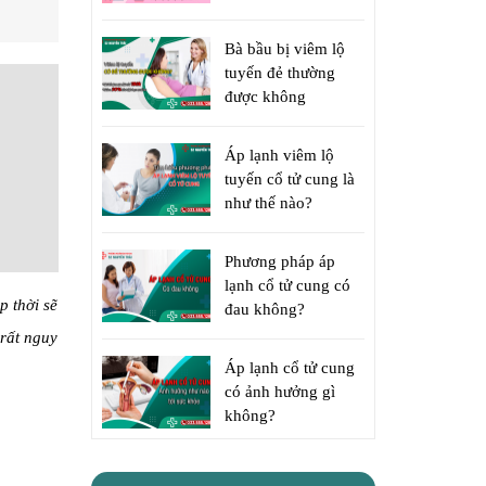
Bà bầu bị viêm lộ
tuyến đẻ thường
được không
Áp lạnh viêm lộ
tuyến cổ tử cung là
như thế nào?
Phương pháp áp
lạnh cổ tử cung có
p thời sẽ
đau không?
 rất nguy
Áp lạnh cổ tử cung
.
có ảnh hưởng gì
không?