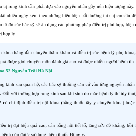
ều trị rong kinh cần phải dựa vào nguyên nhân gây nên hiện tượng này.
 dài nhiều ngày kèm theo những biêu hiện bất thường thì chị em cần đ
 từ đó các bác sỹ sẽ áp dụng các phương pháp điều trị phù hợp, hiệu
ị hợp lý .
n khoa hàng đầu chuyên thăm khám và điều trị các bệnh lý phụ khoa,
 quả được giới chuyên môn đánh giá cao và được nhiều người bệnh tín
oa 52 Nguyễn Trãi Hà Nội.
ong kinh sau quan hệ, các bác sỹ thường căn cứ vào từng nguyên nhân
Đối với trường hợp rong kinh sau khi sinh do mắc bệnh lý thì tùy thu
sẽ có chỉ định điều trị nội khoa (bằng thuốc tây y chuyên khoa) hoặc
iều trị đạt hiệu quả cao, cân bằng nội tiết tố, tăng sức đề kháng, bồi 
ời bệnh còn được sử dụng thêm thuốc Đông y.