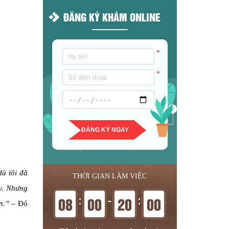
ĐĂNG KÝ KHÁM ONLINE
*
*
ĐĂNG KÝ NGAY
dù tôi đã
THỜI GIAN LÀM VIỆC
ậy. Nhưng
:
-
:
08
00
20
00
n.”
– Đó