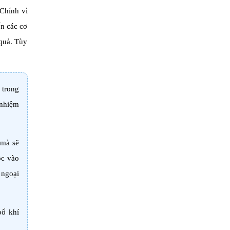
 Chính vì
ến các cơ
 quả. Tùy
 trong
 nhiệm
 mà sẽ
ộc vào
 ngoại
bổ khí