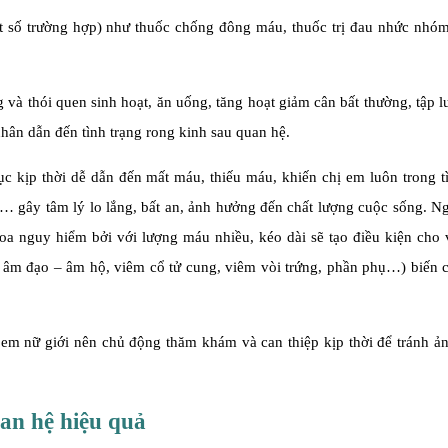
t số trường hợp) như thuốc chống đông máu, thuốc trị đau nhức nhó
 và thói quen sinh hoạt, ăn uống, tăng hoạt giảm cân bất thường, tập 
hân dẫn đến tình trạng rong kinh sau quan hệ.
c kịp thời dễ dẫn đến mất máu, thiếu máu, khiến chị em luôn trong t
… gây tâm lý lo lắng, bất an, ảnh hưởng đến chất lượng cuộc sống. N
a nguy hiểm bởi với lượng máu nhiều, kéo dài sẽ tạo điều kiện cho 
âm đạo – âm hộ, viêm cổ tử cung, viêm vòi trứng, phần phụ…) biến 
ị em nữ giới nên chủ động thăm khám và can thiệp kịp thời để tránh 
uan hệ hiệu quả