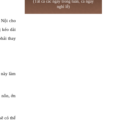
(Tất cả các ngày trong tuần, cả ngày
nghỉ lễ)
 Nội cho
ị kéo dài
phải thay
 này làm
 nôn, ớn
ẽ có thể