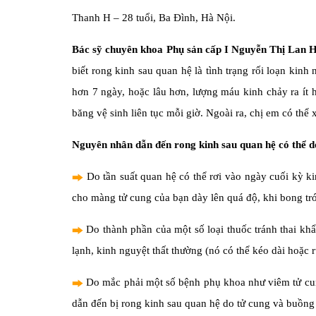
Thanh H – 28 tuổi, Ba Đình, Hà Nội.
Bác sỹ chuyên khoa Phụ sản cấp I Nguyễn Thị Lan 
biết rong kinh sau quan hệ là tình trạng rối loạn kin
hơn 7 ngày, hoặc lâu hơn, lượng máu kinh chảy ra ít
băng vệ sinh liên tục mỗi giờ. Ngoài ra, chị em có t
Nguyên nhân dẫn đến rong kinh sau quan hệ có thể d
Do tần suất quan hệ có thể rơi vào ngày cuối kỳ k
cho màng tử cung của bạn dày lên quá độ, khi bong tróc
Do thành phần của một số loại thuốc tránh thai kh
lạnh, kinh nguyệt thất thường (nó có thể kéo dài hoặc 
Do mắc phải một số bệnh phụ khoa như viêm tử cun
dẫn đến bị rong kinh sau quan hệ do tử cung và buồng 