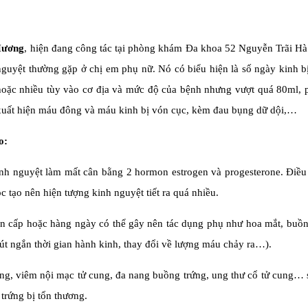
Hương
, hiện đang công tác tại phòng khám Đa khoa 52 Nguyễn Trãi Hà
h nguyệt thường gặp ở chị em phụ nữ. Nó có biểu hiện là số ngày kinh b
 hoặc nhiều tùy vào cơ địa và mức độ của bệnh nhưng vượt quá 80ml, 
hể xuất hiện máu đông và máu kinh bị vón cục, kèm đau bụng dữ dội,…
o:
inh nguyệt làm mất cân bằng 2 hormon estrogen và progesterone. Điều
 tạo nên hiện tượng kinh nguyệt tiết ra quá nhiều.
ẩn cấp hoặc hàng ngày có thể gây nên tác dụng phụ như hoa mắt, buồn
rút ngắn thời gian hành kinh, thay đổi về lượng máu chảy ra…).
g, viêm nội mạc tử cung, đa nang buồng trứng, ung thư cổ tử cung… s
trứng bị tổn thương.