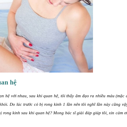
uan hệ
an hệ với nhau, sau khi quan hệ, tôi thấy âm đạo ra nhiều máu (mặc 
khỏi. Do lúc trước có bị rong kinh 1 lần nên tôi nghĩ lần này cũng v
bị rong kinh sau khi quan hệ? Mong bác sĩ giải đáp giúp tôi, xin cảm ơ