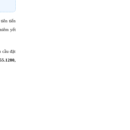
tiên tiến
 niêm yết
 cầu đặt
55.1280
,