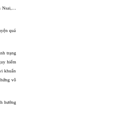
m Nsai,…
luyện quá
ình trạng
guy hiểm
vi khuẩn
chứng vô
ảnh hưởng