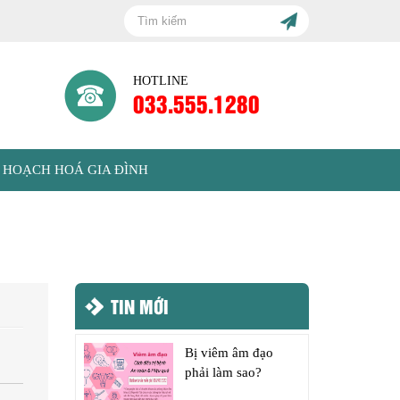
HOTLINE
033.555.1280
 HOẠCH HOÁ GIA ĐÌNH
TIN MỚI
Bị viêm âm đạo
phải làm sao?