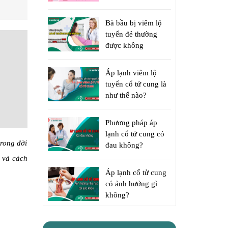
Bà bầu bị viêm lộ
tuyến đẻ thường
được không
Áp lạnh viêm lộ
tuyến cổ tử cung là
như thế nào?
Phương pháp áp
lạnh cổ tử cung có
rong đời
đau không?
 và cách
Áp lạnh cổ tử cung
có ảnh hưởng gì
không?