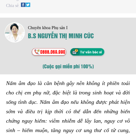
Chia sẻ:
Chuyên khoa Phụ sản I
B.S NGUYỄN THỊ MINH CÚC
(Cuộc gọi miễn phí 100%)
Nấm âm đạo là căn bệnh gây nên không ít phiền toái
cho chị em phụ nữ, đặc biệt là trong sinh hoạt và đời
sống tình dục. Nấm âm đạo nếu không được phát hiện
sớm và điều trị kịp thời có thể dẫn đến những biến
chứng nguy hiểm: viêm nhiễm dễ lây lan, nguy cơ vô
sinh – hiếm muộn, tăng nguy cơ ung thư cổ tử cung,