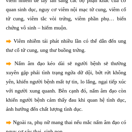
viêm nhiễm dễ lây lan sang các bộ phận khác của cơ
quan sinh dục, nguy cơ viêm nội mạc tử cung, viêm cổ
tử cung, viêm tắc vòi trứng, viêm phần phụ… biến
chứng vô sinh – hiếm muộn.
Viêm nhiễm tái phát nhiều lần có thể dẫn đến ung
thư cổ tử cung, ung thư buồng trứng.
Nấm âm đạo kéo dài sẽ người bệnh sẽ thường
xuyên gặp phải tình trạng ngứa dữ dội, bứt rứt không
yên, khiến người bệnh mất tự tin, lo lắng, ngại tiếp xúc
với người xung quanh. Bên cạnh đó, nấm âm đạo còn
khiến người bệnh cảm thấy đau khi quan hệ tình dục,
ảnh hưởng đến chất lượng tình dục.
Ngoài ra, phụ nữ mang thai nếu mắc nấm âm đạo có
nguy cơ sảy thai, sinh non,…