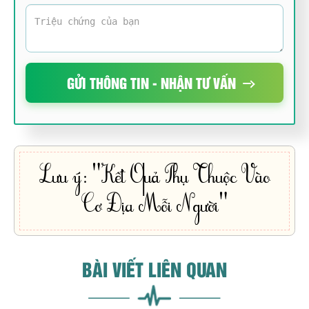
GỬI THÔNG TIN - NHẬN TƯ VẤN
Lưu ý: "Kết Quả Phụ Thuộc Vào
Cơ Địa Mỗi Người"
BÀI VIẾT LIÊN QUAN