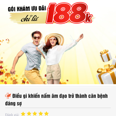
hụ
hoa
ệnh
ã
ội
Kế
oạch
oá
ia
ình
Điều gì khiến nấm âm đạo trở thành căn bệnh
đáng sợ
Đánh giá: