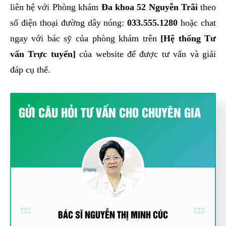
liên hệ với Phòng khám
Đa khoa 52 Nguyễn Trãi
theo
số điện thoại đường dây nóng:
033.555.1280
hoặc chat
ngay với bác sỹ của phòng khám trên
[Hệ thống Tư
vấn Trực tuyến]
của website để được tư vấn và giải
đáp cụ thể.
GỬI CÂU HỎI TƯ VẤN CHO CHUYÊN GIA
BÁC SĨ NGUYỄN THỊ MINH CÚC