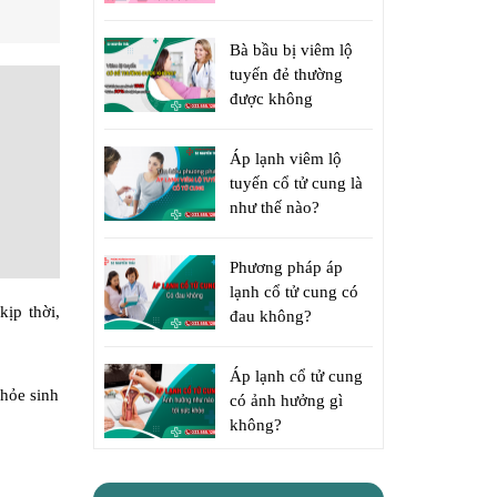
Bà bầu bị viêm lộ
tuyến đẻ thường
được không
Áp lạnh viêm lộ
tuyến cổ tử cung là
như thế nào?
Phương pháp áp
lạnh cổ tử cung có
kịp thời,
đau không?
Áp lạnh cổ tử cung
khỏe sinh
có ảnh hưởng gì
không?