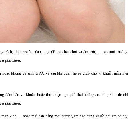
g cách, thụt rửa âm đạo, mặc đồ lót chật chội và ẩm ướt,…. tạo môi trường 
ứa phụ khoa.
h hoặc không vệ sinh trước và sau khi quan hệ sẽ giúp cho vi khuẩn nấm me
ng đảm bảo vô khuẩn hoặc thực hiện nạo phá thai không an toàn, sinh đẻ nh
ứa phụ khoa.
ền mãn kinh,… hoặc mất cân bằng môi trường âm đạo cũng khiến chị em có ng