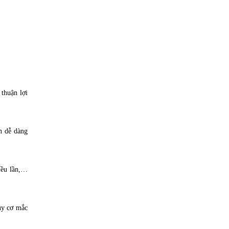
thuận lợi
n dễ dàng
iều lần,…
uy cơ mắc