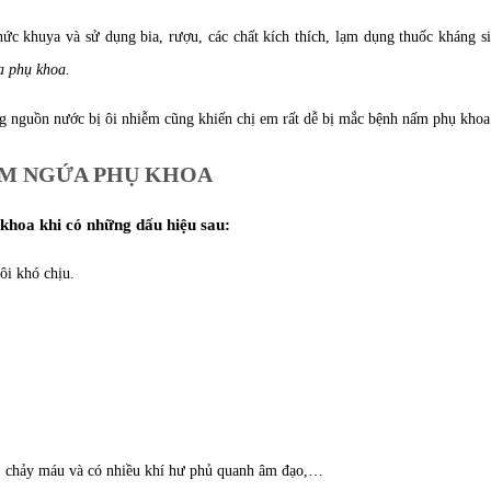
hức khuya và sử dụng bia, rượu, các chất kích thích, lạm dụng thuốc kháng si
 phụ khoa.
ng nguồn nước bị ôi nhiễm cũng khiến chị em rất dễ bị mắc bệnh nấm phụ khoa
ẤM NGỨA PHỤ KHOA
khoa khi có những dấu hiệu sau:
ôi khó chịu.
, chảy máu và có nhiều khí hư phủ quanh âm đạo,…