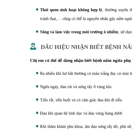
Thói quen sinh hoạt không hợp lý
, thường xuyên t
tránh thai,… cũng có thể là nguyên nhân gây
nấm ngứa
Sống và làm việc trong môi trường ô nhiễm
, sử dụ
DẤU HIỆU NHẬN BIẾT BỆNH N
Chị em có thể dễ dàng nhận biết bệnh nấm ngứa phụ 
Ra nhiều khí hư bất thường có màu trắng đục có mùi h
Ngứa ngáy, đau rát và sưng tấy ở vùng kín.
Tiểu rắt, tiểu buốt và có cảm giác đau khi đi tiểu.
Đau khi quan hệ tình dục và đau vùng bụng dưới.
Khi thăm khám phụ khoa, âm đạo sưng tấy đỏ, phù nề