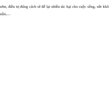
ớm, điều trị đúng cách sẽ để lại nhiều tác hại cho cuộc sống, sức kh
 muộn,…