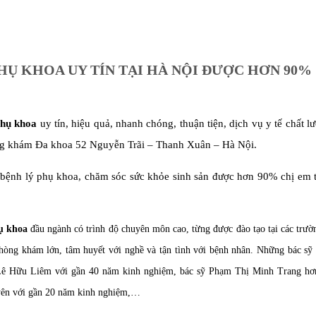
HỤ KHOA UY TÍN TẠI HÀ NỘI ĐƯỢC HƠN 90%
hụ khoa
uy tín, hiệu quả, nhanh chóng, thuận tiện, dịch vụ y tế chất l
hòng khám Đa khoa 52 Nguyễn Trãi – Thanh Xuân – Hà Nội.
 bệnh lý phụ khoa, chăm sóc sức khỏe sinh sản được hơn 90% chị em t
hụ khoa
đầu ngành có trình độ chuyên môn cao, từng được đào tạo tại các trườ
phòng khám lớn, tâm huyết với nghề và tận tình với bệnh nhân. Những bác sỹ
ĩ Lê Hữu Liêm với gần 40 năm kinh nghiệm, bác sỹ Phạm Thị Minh Trang h
yên với gần 20 năm kinh nghiệm,…