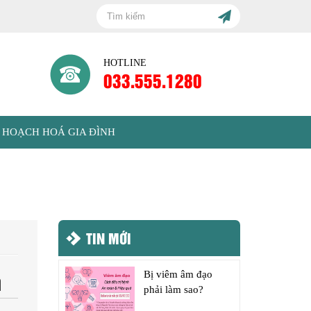
HOTLINE
033.555.1280
 HOẠCH HOÁ GIA ĐÌNH
TIN MỚI
h
Bị viêm âm đạo
phải làm sao?