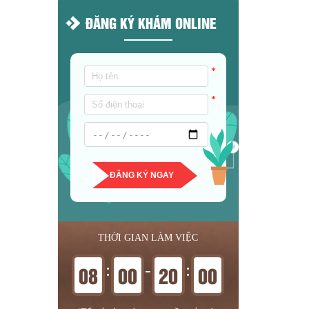
ĐĂNG KÝ KHÁM ONLINE
*
*
ĐĂNG KÝ NGAY
THỜI GIAN LÀM VIỆC
:
-
:
08
00
20
00