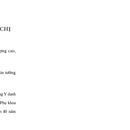
 CHỊ
ượng cao,
in tưởng
ng Y danh
 Phụ khoa
ơn 40 năm