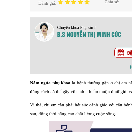
Chia sẻ:
Đánh giá:
Chuyên khoa Phụ sản I
B.S NGUYỄN THỊ MINH CÚC
Nấm ngứa phụ khoa
là bệnh thường gặp ở chị em nữ 
đúng cách có thể gây vô sinh – hiếm muộn ở nữ giới v
Vì thế, chị em cần phải hết sức cảnh giác với căn bệnh
sản, đồng thời nâng cao chất lượng cuộc sống.