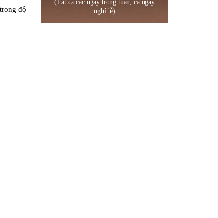
(Tất cả các ngày trong tuần, cả ngày
 trong độ
nghỉ lễ)