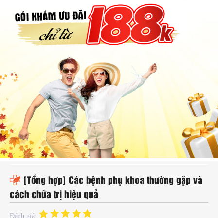
hụ
hoa
ệnh
ã
ội
Kế
oạch
oá
ia
ình
[Tổng hợp] Các bệnh phụ khoa thường gặp và
cách chữa trị hiệu quả
Đánh giá: