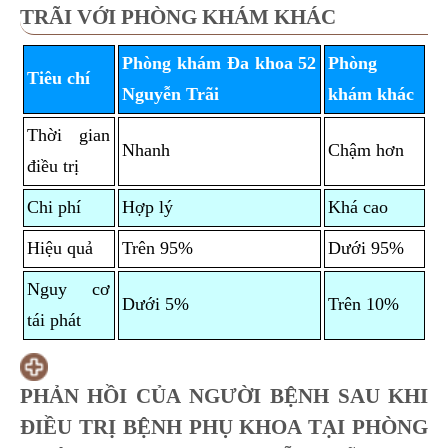
TRÃI VỚI PHÒNG KHÁM KHÁC
Phòng khám Đa khoa 52
Phòng
Tiêu chí
Nguyễn Trãi
khám khác
Thời gian
Nhanh
Chậm hơn
điều trị
Chi phí
Hợp lý
Khá cao
Hiệu quả
Trên 95%
Dưới 95%
Nguy cơ
Dưới 5%
Trên 10%
tái phát
PHẢN HỒI CỦA NGƯỜI BỆNH SAU KHI
ĐIỀU TRỊ BỆNH PHỤ KHOA TẠI PHÒNG