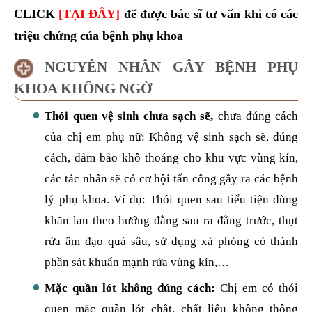
CLICK
[TẠI ĐÂY]
để được bác sĩ tư vấn khi có các
triệu chứng của bệnh phụ khoa
NGUYÊN NHÂN GÂY BỆNH PHỤ
KHOA KHÔNG NGỜ
Thói quen vệ sinh chưa sạch sẽ,
chưa đúng cách
của chị em phụ nữ: Không vệ sinh sạch sẽ, đúng
cách, đảm bảo khô thoáng cho khu vực vùng kín,
các tác nhân sẽ có cơ hội tấn công gây ra các bệnh
lý phụ khoa. Ví dụ: Thói quen sau tiểu tiện dùng
khăn lau theo hướng đằng sau ra đằng trước, thụt
rửa âm đạo quá sâu, sử dụng xà phòng có thành
phần sát khuẩn mạnh rửa vùng kín,…
Mặc quần lót không đúng cách:
Chị em có thói
quen mặc quần lót chật, chất liệu không thông