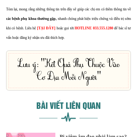
Tóm lại, mong rằng những thông tin trên đây sẽ giúp các chị em có thêm thông tin về
các bệnh phụ khoa thường gặp,
nhanh chóng phát hiện triệu chứng và điều trị sớm
khi có bệnh. Liên hệ
[TẠI ĐÂY]
hoặc gọi tới
HOTLINE
033.555.1280
để bác sĩ tư
vấn hoặc đăng ký nhận ưu đãi thích hợp.
Lưu ý: "Kết Quả Phụ Thuộc Vào
Cơ Địa Mỗi Người"
BÀI VIẾT LIÊN QUAN
Bị viêm âm đạo phải làm sao?