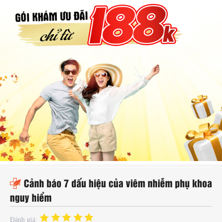
hụ
hoa
ệnh
ã
ội
Kế
oạch
oá
ia
ình
Cảnh báo 7 dấu hiệu của viêm nhiễm phụ khoa
nguy hiểm
Đánh giá: