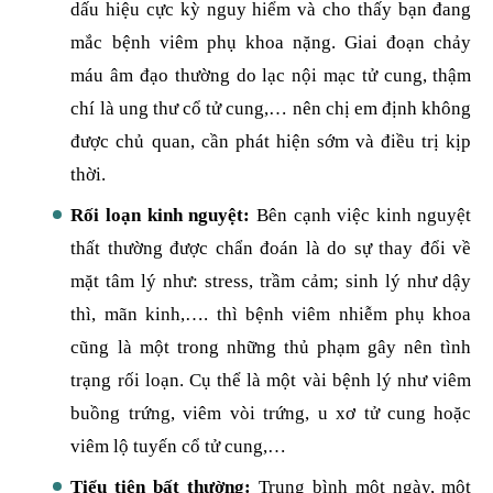
dấu hiệu cực kỳ nguy hiểm và cho thấy bạn đang
mắc bệnh viêm phụ khoa nặng. Giai đoạn chảy
máu âm đạo thường do lạc nội mạc tử cung, thậm
chí là ung thư cổ tử cung,… nên chị em định không
được chủ quan, cần phát hiện sớm và điều trị kịp
thời.
Rối loạn kinh nguyệt:
Bên cạnh việc kinh nguyệt
thất thường được chẩn đoán là do sự thay đổi về
mặt tâm lý như: stress, trầm cảm; sinh lý như dậy
thì, mãn kinh,…. thì bệnh viêm nhiễm phụ khoa
cũng là một trong những thủ phạm gây nên tình
trạng rối loạn. Cụ thể là một vài bệnh lý như viêm
buồng trứng, viêm vòi trứng, u xơ tử cung hoặc
viêm lộ tuyến cổ tử cung,…
Tiểu tiện bất thường:
Trung bình một ngày, một