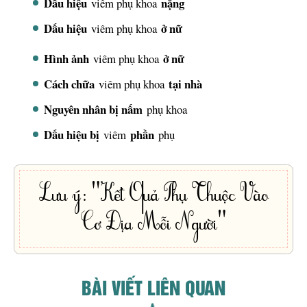
Dấu hiệu
nặng
viêm phụ khoa
Dấu hiệu
ở nữ
viêm phụ khoa
Hình ảnh
ở nữ
viêm phụ khoa
Cách chữa
tại nhà
viêm phụ khoa
Nguyên nhân bị nấm
phụ khoa
Dấu hiệu bị
phần
viêm
phụ
Lưu ý: "Kết Quả Phụ Thuộc Vào
Cơ Địa Mỗi Người"
BÀI VIẾT LIÊN QUAN