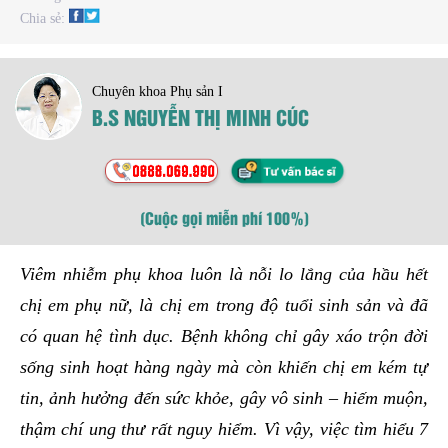
Chia sẻ:
Chuyên khoa Phụ sản I
B.S NGUYỄN THỊ MINH CÚC
(Cuộc gọi miễn phí 100%)
Viêm nhiễm phụ khoa luôn là nỗi lo lắng của hầu hết
chị em phụ nữ, là chị em trong độ tuổi sinh sản và đã
có quan hệ tình dục. Bệnh không chỉ gây xáo trộn đời
sống sinh hoạt hàng ngày mà còn khiến chị em kém tự
tin, ảnh hưởng đến sức khỏe, gây vô sinh – hiếm muộn,
thậm chí ung thư rất nguy hiểm. Vì vậy, việc tìm hiểu 7