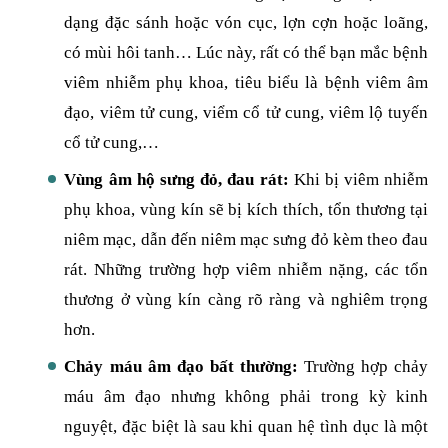
dạng đặc sánh hoặc vón cục, lợn cợn hoặc loãng,
có mùi hôi tanh… Lúc này, rất có thể bạn mắc bệnh
viêm nhiễm phụ khoa, tiêu biểu là bệnh viêm âm
đạo, viêm tử cung, viểm cổ tử cung, viêm lộ tuyến
cổ tử cung,…
Vùng âm hộ sưng đỏ, đau rát:
Khi bị viêm nhiễm
phụ khoa, vùng kín sẽ bị kích thích, tổn thương tại
niêm mạc, dẫn đến niêm mạc sưng đỏ kèm theo đau
rát. Những trường hợp viêm nhiễm nặng, các tổn
thương ở vùng kín càng rõ ràng và nghiêm trọng
hơn.
Chảy máu âm đạo bất thường:
Trường hợp chảy
máu âm đạo nhưng không phải trong kỳ kinh
nguyệt, đặc biệt là sau khi quan hệ tình dục là một