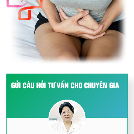
GỬI CÂU HỎI TƯ VẤN CHO CHUYÊN GIA