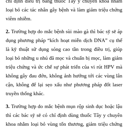
chỉ định điều trị bằng thuốc Tây y chuyên khoa nhằm
loại bỏ các tác nhân gây bệnh và làm giảm triệu chứng
viêm nhiễm.
2.
Trường hợp do mắc bệnh sùi mào gà thì bác sỹ sẽ áp
dụng phương pháp “kích hoạt miễn dịch DNA” cụ thể
là kỹ thuật sử dụng sóng cao tần trong điều trị, giúp
loại bỏ những u nhú đã mọc và chuẩn bị mọc, làm giảm
triệu chứng và ức chế sự phát triển của vi rút HPV mà
không gây đau đớn, không ảnh hưởng tới các vùng lân
cận, không để lại sẹo xấu như phương pháp đốt laser
truyền thống khác.
3.
Trường hợp do mắc bệnh mụn rộp sinh dục hoặc lậu
thì các bác sỹ sẽ có chỉ định dùng thuốc Tây y chuyên
khoa nhằm loại bỏ vùng tổn thương, giảm triệu chứng