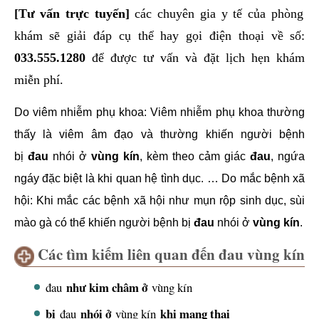
[
Tư vấn trực tuyến
]
các chuyên gia y tế của phòng
khám sẽ giải đáp cụ thể hay gọi điện thoại về số:
033.555.1280
để được tư vấn và đặt lịch hẹn khám
miễn phí.
Do viêm nhiễm phụ khoa: Viêm nhiễm phụ khoa thường
thấy là viêm âm đạo và thường khiến người bệnh
bị
đau
nhói ở
vùng kín
, kèm theo cảm giác
đau
, ngứa
ngáy đặc biệt là khi quan hệ tình dục. … Do mắc bệnh xã
hội: Khi mắc các bệnh xã hội như mụn rộp sinh dục, sùi
mào gà có thể khiến người bệnh bị
đau
nhói ở
vùng kín
.
Các tìm kiếm liên quan đến đau vùng kín
như kim châm ở
đau
vùng kín
bị
nhói ở
khi mang thai
đau
vùng kín