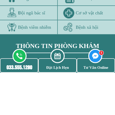
Đội ngũ bác sĩ
Cơ sở vật chất
Bệnh viêm nhiễm
Bệnh xã hội
THÔNG TIN PHÒNG KHÁM
033.555.1280 - 033.555.1280
033.555.1280
Đặt Lịch Hẹn
Tư Vấn Online
52 Nguyễn Trãi, Thanh Xuân, Hà nội
Bản quyền thuộc Phòng khám Đa khoa 52 Nguyễn Trãi