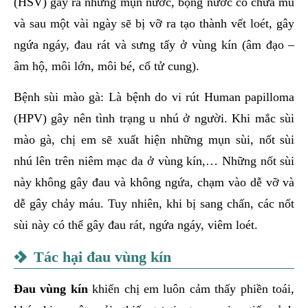
(HSV) gây ra những mụn nước, bọng nước có chứa mủ
và sau một vài ngày sẽ bị vỡ ra tạo thành vết loét, gây
ngứa ngáy, đau rát và sưng tấy ở vùng kín (âm đạo –
âm hộ, môi lớn, môi bé, cổ tử cung).
Bệnh sùi mào gà: Là bệnh do vi rút Human papilloma
(HPV) gây nên tình trạng u nhú ở người. Khi mắc sùi
mào gà, chị em sẽ xuất hiện những mụn sùi, nốt sùi
nhú lên trên niêm mạc da ở vùng kín,… Những nốt sùi
này không gây đau và không ngứa, chạm vào dễ vỡ và
dễ gây chảy máu. Tuy nhiên, khi bị sang chấn, các nốt
sùi này có thể gây đau rát, ngứa ngáy, viêm loét.
Tác hại đau vùng kín
Đau vùng kín
khiến chị em luôn cảm thấy phiền toái,