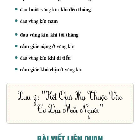
buốt
khi đến tháng
đau
vùng kín
nam
đau vùng kín
đau vùng kín
khi tới tháng
cảm giác nặng ở
vùng kín
khi đi tiểu
đau vùng kín
cảm giác khó chịu ở
vùng kín
Lưu ý: "Kết Quả Phụ Thuộc Vào
Cơ Địa Mỗi Người"
BÀI VIẾT LIÊN QUAN