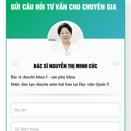
GỬI CÂU HỎI TƯ VẤN CHO CHUYÊN GIA
BÁC SĨ NGUYỄN THỊ MINH CÚC
Bác sĩ chuyên khoa I - sản phụ khoa
Được đào tạo chuyên môn bài bản tại Học viện Quân Y