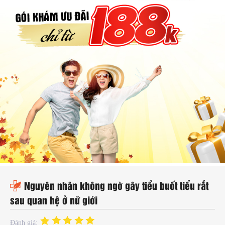
hụ
hoa
ệnh
ã
ội
Kế
oạch
oá
ia
ình
Nguyên nhân không ngờ gây tiểu buốt tiểu rắt
sau quan hệ ở nữ giới
Đánh giá: