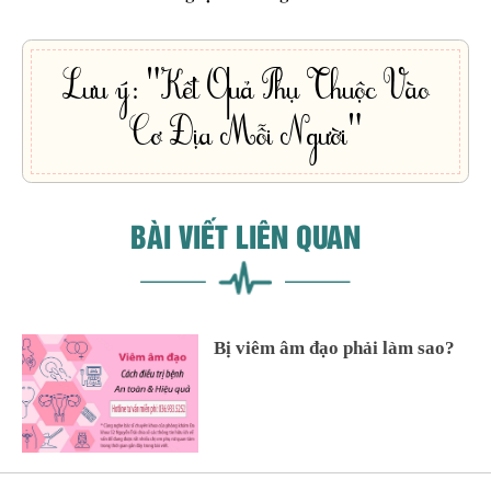
Lưu ý: "Kết Quả Phụ Thuộc Vào
Cơ Địa Mỗi Người"
BÀI VIẾT LIÊN QUAN
Bị viêm âm đạo phải làm sao?