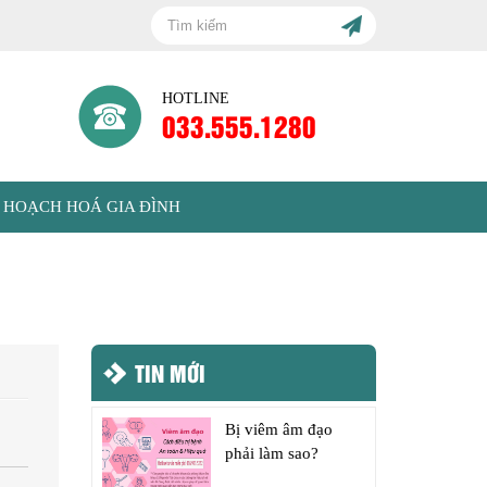
HOTLINE
033.555.1280
 HOẠCH HOÁ GIA ĐÌNH
TIN MỚI
Bị viêm âm đạo
phải làm sao?