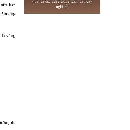
(Tất cả các ngày trong tuần, cả ngày
 nữa bạn
nghỉ lễ)
thư buồng
p là vùng
.
 trứng do