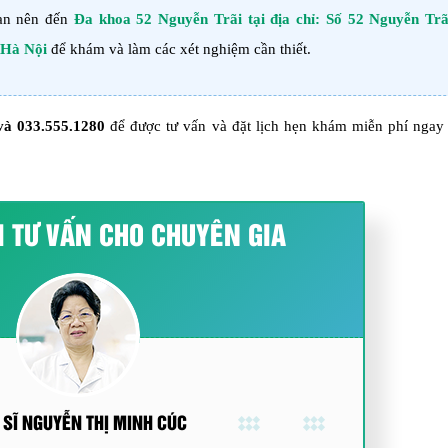
Bạn nên đến
Đa khoa 52 Nguyễn Trãi tại địa chỉ: Số 52 Nguyễn Trã
 Hà Nội
để khám và làm các xét nghiệm cần thiết.
và
033.555.1280
để được tư vấn và đặt lịch hẹn khám miễn phí ngay 
I TƯ VẤN CHO CHUYÊN GIA
 SĨ NGUYỄN THỊ MINH CÚC