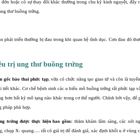
đớn hoặc có sự thay đổi khác thường trong chu kỳ kinh nguyệt, đây r
ung thư buồng trứng.
 phát triển thường bị đau trong khi quan hệ tình dục. Cơn đau đó th
u trị ung thư buồng trứng
n gốc bào thai phức tạp
, vừa có chức năng tạo giao tử và còn là tuyến 
tiết khác. Cơ chế bệnh sinh các u biểu mô buồng trứng rất phức tạp v
ng hơn bất kỳ mô tạng nào khác trong cơ thể người. Chính bởi vậy, để 
ng pháp phù hợp.
ồng trứng được thực hiện bao gồm:
thăm khám lâm sàng, các xét n
g, chụp X- quang…. rất có giá trị để đánh giá, xác định khối u ở vùng 