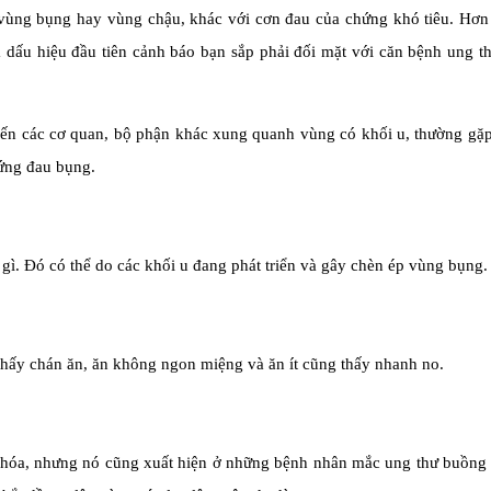
 vùng bụng hay vùng chậu, khác với cơn đau của chứng khó tiêu. Hơn
à dấu hiệu đầu tiên cảnh báo bạn sắp phải đối mặt với căn bệnh ung 
g đến các cơ quan, bộ phận khác xung quanh vùng có khối u, thường gặ
hứng đau bụng.
gì. Đó có thể do các khối u đang phát triển và gây chèn ép vùng bụng
hấy chán ăn, ăn không ngon miệng và ăn ít cũng thấy nhanh no.
êu hóa, nhưng nó cũng xuất hiện ở những bệnh nhân mắc ung thư buồng