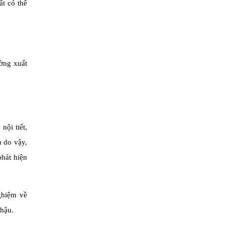
ất có thể
ường xuất
nội tiết,
à do vậy,
phát hiện
ghiệm về
chậu.