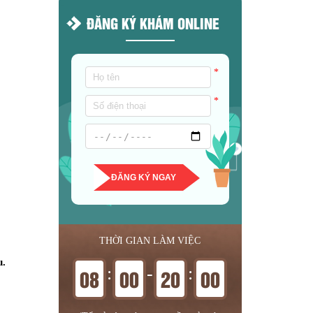
ĐĂNG KÝ KHÁM ONLINE
*
*
ĐĂNG KÝ NGAY
THỜI GIAN LÀM VIỆC
u.
:
-
:
08
00
20
00