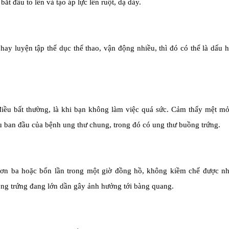
t đầu to lên và tạo áp lực lên ruột, dạ dày.
ay luyện tập thể dục thể thao, vận động nhiều, thì đó có thể là dấu 
iều bất thường, là khi bạn không làm việc quá sức. Cảm thấy mệt mỏ
u ban đầu của bệnh ung thư chung, trong đó có ung thư buồng trứng.
 hơn ba hoặc bốn lần trong một giờ đồng hồ, không kiềm chế được n
uồng trứng đang lớn dần gây ảnh hưởng tới bàng quang.