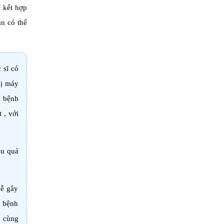
ể kết hợp
ạn có thể
 sĩ có
bị máy
c bệnh
 , với
ệu quả
dễ gây
n bệnh
n cùng