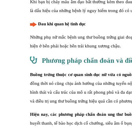
Khi bạn bị chảy máu âm đạo bất thường kèm theo đau 
là dấu hiệu của những bệnh lý nguy hiểm trong đó có 
Đau khi quan hệ tình dục
Những phụ nữ mắc bệnh ung thư buồng trứng giai đoạn
hiện ở bên phải hoặc bên trái khung xương chậu.
Phương pháp chẩn đoán và điề
Buồng trứng thuộc cơ quan sinh dục nữ vừa có nguồ
đồng thời nó cũng chịu ảnh hưởng của những tuyến nội 
hình thái và cấu trúc của mô u rất phong phú và đa dạ
và điều trị ung thư buồng trứng hiệu quả cần có phươ
Hiện nay, các phương pháp chẩn đoán ung thư bu
huyết thanh, tế bào học dịch cổ chướng, siêu âm ổ bụn