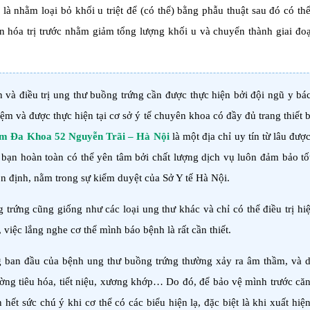
 là nhằm loại bỏ khối u triệt để (có thể) bằng phẫu thuật sau đó có th
ần hóa trị trước nhằm giảm tổng lượng khối u và chuyển thành giai đo
và điều trị ung thư buồng trứng cần được thực hiện bởi đội ngũ y bác
ệm và được thực hiện tại cơ sở ý tế chuyên khoa có đầy đủ trang thiết 
 Đa Khoa 52 Nguyễn Trãi – Hà Nội
là một địa chỉ uy tín từ lâu đượ
 bạn hoàn toàn có thể yên tâm bởi chất lượng dịch vụ luôn đảm bảo tốt
 ổn định, nằm trong sự kiểm duyệt của Sở Y tế Hà Nội.
 trứng cũng giống như các loại ung thư khác và chỉ có thể điều trị hi
, việc lắng nghe cơ thể mình báo bệnh là rất cần thiết.
g ban đầu của bệnh ung thư buồng trứng thường xảy ra âm thầm, và 
ờng tiêu hóa, tiết niệu, xương khớp… Do đó, để bảo vệ mình trước că
hết sức chú ý khi cơ thể có các biểu hiện lạ, đặc biệt là khi xuất hiệ