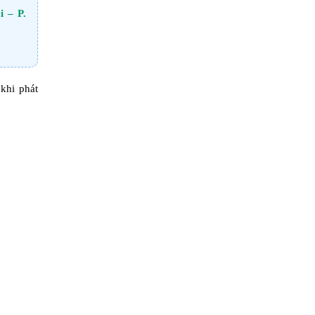
i – P.
khi phát