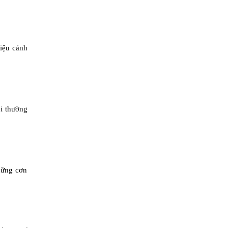
hiệu cảnh
i thường
hững cơn