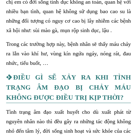
chị em có đời sống tình dục không an toàn, quan hệ với
nhiều bạn tình, quan hệ không sử dụng bao cao su là
những đối tượng có nguy cơ cao bị lây nhiễm các bệnh
xã hội như: sùi mào gà, mụn rộp sinh dục, lậu .
Trong các trường hợp này, bệnh nhân sẽ thấy máu chảy
ra lẫn vào khí hư, vùng kín ngứa ngáy, nóng rát, đau
nhức, tiểu buốt, …
ĐIỀU GÌ SẼ XẢY RA KHI TÌNH
TRẠNG ÂM ĐẠO BỊ CHẢY MÁU
KHÔNG ĐƯỢC ĐIỀU TRỊ KỊP THỜI?
Tình trạng âm đạo xuất huyết cho dù xuất phát từ
nguyên nhân nào thì đều gây ra những tác động không
nhỏ đến tâm lý, đời sống sinh hoạt và sức khỏe của các