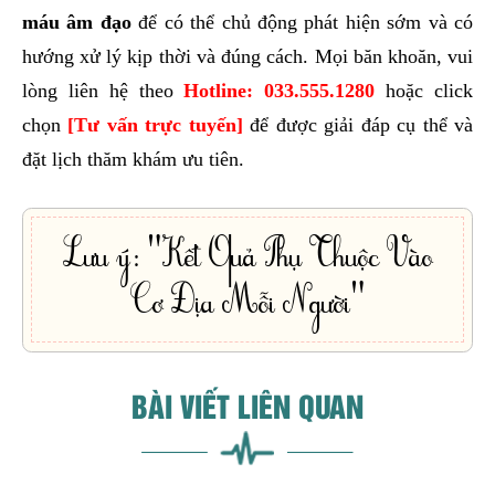
máu âm đạo
để có thể chủ động phát hiện sớm và có
hướng xử lý kịp thời và đúng cách. Mọi băn khoăn, vui
lòng liên hệ theo
Hotline:
033.555.1280
hoặc click
chọn
[Tư vấn trực tuyến]
để được giải đáp cụ thể và
đặt lịch thăm khám ưu tiên.
Lưu ý: "Kết Quả Phụ Thuộc Vào
Cơ Địa Mỗi Người"
BÀI VIẾT LIÊN QUAN