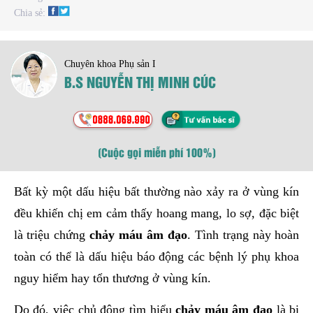
Chia sẻ:
Chuyên khoa Phụ sản I
B.S NGUYỄN THỊ MINH CÚC
(Cuộc gọi miễn phí 100%)
Bất kỳ một dấu hiệu bất thường nào xảy ra ở vùng kín
đều khiến chị em cảm thấy hoang mang, lo sợ, đặc biệt
là triệu chứng
chảy máu âm đạo
. Tình trạng này hoàn
toàn có thể là dấu hiệu báo động các bệnh lý phụ khoa
nguy hiểm hay tổn thương ở vùng kín.
Do đó, việc chủ động tìm hiểu
chảy máu âm đạo
là bị