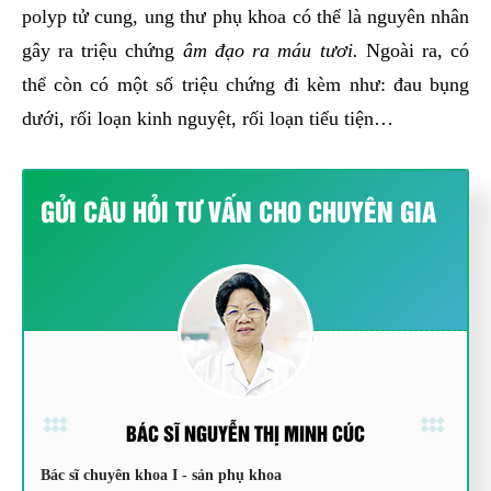
polyp tử cung, ung thư phụ khoa có thể là nguyên nhân
gây ra triệu chứng
âm đạo ra máu tươi.
Ngoài ra, có
thể còn có một số triệu chứng đi kèm như: đau bụng
dưới, rối loạn kinh nguyệt, rối loạn tiểu tiện…
GỬI CÂU HỎI TƯ VẤN CHO CHUYÊN GIA
BÁC SĨ NGUYỄN THỊ MINH CÚC
Bác sĩ chuyên khoa I - sản phụ khoa