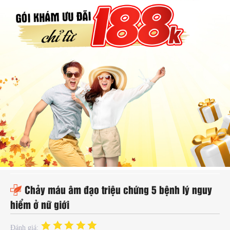
hụ
hoa
ệnh
ã
ội
Kế
oạch
oá
ia
ình
Chảy máu âm đạo triệu chứng 5 bệnh lý nguy
hiểm ở nữ giới
Đánh giá: