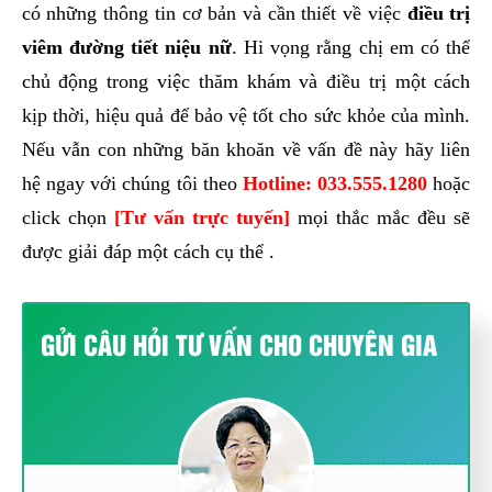
có những thông tin cơ bản và cần thiết về việc
điều trị
viêm đường tiết niệu nữ
. Hi vọng rằng chị em có thể
chủ động trong việc thăm khám và điều trị một cách
kịp thời, hiệu quả để bảo vệ tốt cho sức khỏe của mình.
Nếu vẫn con những băn khoăn về vấn đề này hãy liên
hệ ngay với chúng tôi theo
Hotline:
033.555.1280
hoặc
click chọn
[Tư vấn trực tuyến]
mọi thắc mắc đều sẽ
được giải đáp một cách cụ thể .
GỬI CÂU HỎI TƯ VẤN CHO CHUYÊN GIA