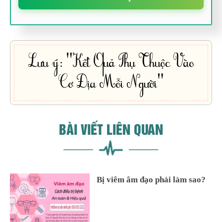
Lưu ý: "Kết Quả Phụ Thuộc Vào
Cơ Địa Mỗi Người"
BÀI VIẾT LIÊN QUAN
Bị viêm âm đạo phải làm sao?