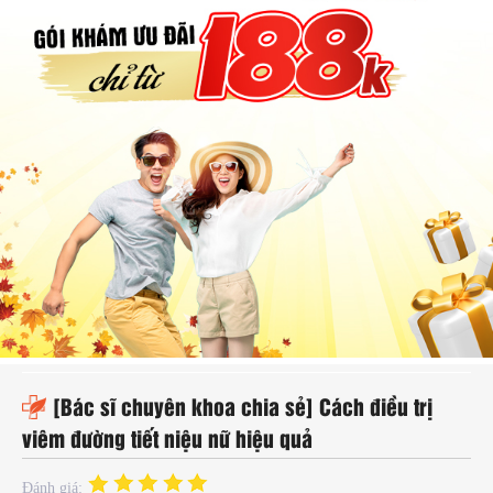
hụ
hoa
ệnh
ã
ội
Kế
oạch
oá
ia
ình
[Bác sĩ chuyên khoa chia sẻ] Cách điều trị
viêm đường tiết niệu nữ hiệu quả
Đánh giá: