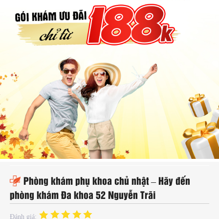
hụ
hoa
ệnh
ã
ội
Kế
oạch
oá
ia
ình
Phòng khám phụ khoa chủ nhật – Hãy đến
phòng khám Đa khoa 52 Nguyễn Trãi
Đánh giá: