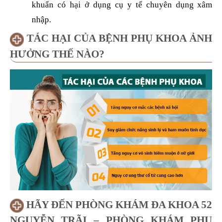
khuẩn có hại ở dụng cụ y tế chuyên dụng xâm
nhập.
TÁC HẠI CỦA BỆNH PHỤ KHOA ẢNH
HƯỞNG THẾ NÀO?
HÃY ĐẾN PHÒNG KHÁM ĐA KHOA 52
NGUYỄN TRÃI – PHÒNG KHÁM PHỤ