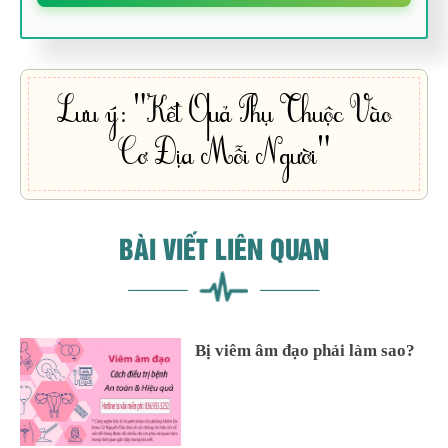
Lưu ý: "Kết Quả Phụ Thuộc Vào
Cơ Địa Mỗi Người"
BÀI VIẾT LIÊN QUAN
Bị viêm âm đạo phải làm sao?