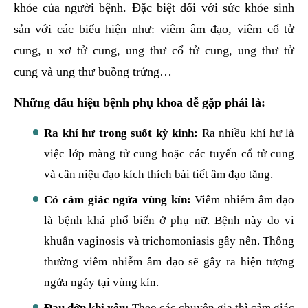
khỏe của người bệnh. Đặc biệt đối với sức khỏe sinh
sản với các biểu hiện như: viêm âm đạo, viêm cổ tử
cung, u xơ tử cung, ung thư cổ tử cung, ung thư tử
cung và ung thư buồng trứng…
Những dấu hiệu bệnh phụ khoa dễ gặp phải là:
Ra khí hư trong suốt kỳ kinh:
Ra nhiều khí hư là
việc lớp màng tử cung hoặc các tuyến cổ tử cung
và cân niệu đạo kích thích bài tiết âm đạo tăng.
Có cảm giác ngứa vùng kín:
Viêm nhiễm âm đạo
là bệnh khá phổ biến ở phụ nữ. Bệnh này do vi
khuẩn vaginosis và trichomoniasis gây nên. Thông
thường viêm nhiễm âm đạo sẽ gây ra hiện tượng
ngứa ngáy tại vùng kín.
Đau đớn khi yêu:
Theo các chuyên gia thì cảm giác