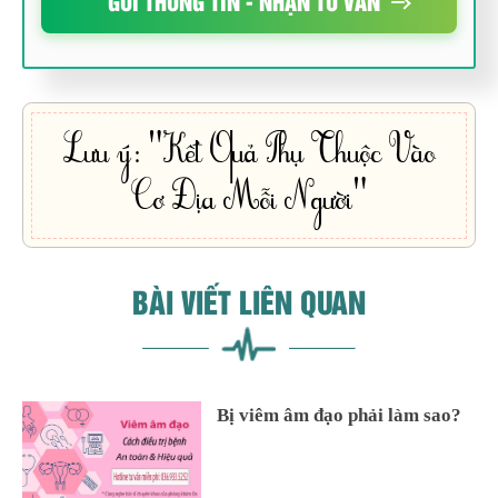
GỬI THÔNG TIN - NHẬN TƯ VẤN
Lưu ý: "Kết Quả Phụ Thuộc Vào
Cơ Địa Mỗi Người"
BÀI VIẾT LIÊN QUAN