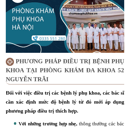
khi tiến hành thăm khám và điều trị tại đây.
PHƯƠNG PHÁP ĐIỀU TRỊ BỆNH PHỤ
KHOA TẠI PHÒNG KHÁM ĐA KHOA 52
NGUYỄN TRÃI
Đối với việc điều trị các bệnh lý phụ khoa, các bác sĩ
cần xác định mức độ bệnh lý từ đó mới áp dụng