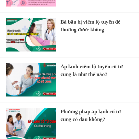
Bị viêm âm đạo phải làm sao?
Bà bầu bị viêm lộ tuyến đẻ
thường được không
Áp lạnh viêm lộ tuyến cổ tử
cung là như thế nào?