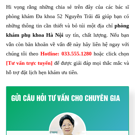
Hi vọng rằng những chia sẻ trên đây của các bác sĩ
phòng khám Đa khoa 52 Nguyễn Trãi đã giúp bạn có
những thông tin cần thiết và bỏ túi một địa chỉ
phòng
khám phụ khoa Hà Nội
uy tín, chất lượng. Nếu bạn
vẫn còn băn khoăn về vấn đề này hãy liên hệ ngay với
chúng tôi theo
Hotline:
033.555.1280
hoặc click chọn
[Tư vấn trực tuyến]
để được giải đáp mọi thắc mắc và
hỗ trợ đặt lịch hẹn khám ưu tiên.
GỬI CÂU HỎI TƯ VẤN CHO CHUYÊN GIA