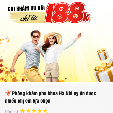
hụ
hoa
ệnh
ã
ội
Kế
oạch
oá
ia
ình
Phòng khám phụ khoa Hà Nội uy tín được
nhiều chị em lựa chọn
Đánh giá: