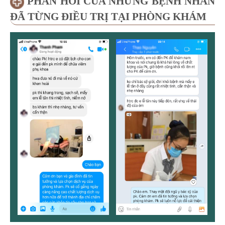
điều hòa kinh nguyệt, tăng sức đề kháng của cơ
thể, làm giảm nguy cơ tái phát của bệnh.
PHẢN HỒI CỦA NHỮNG BỆNH NHÂN
ĐÃ TỪNG ĐIỀU TRỊ TẠI PHÒNG KHÁM