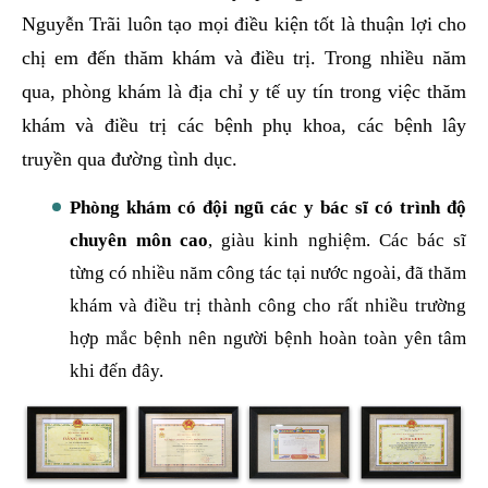
hiện nay? Đây thật sự là một trng những băn khoăn
hàng đầu của đông đảo bệnh nhân khi mắc bệnh phụ
khoa. Hiểu rõ tâm tư này, phòng khám Đa khoa 52
Nguyễn Trãi luôn tạo mọi điều kiện tốt là thuận lợi cho
chị em đến thăm khám và điều trị. Trong nhiều năm
qua, phòng khám là địa chỉ y tế uy tín trong việc thăm
khám và điều trị các bệnh phụ khoa, các bệnh lây
truyền qua đường tình dục.
Phòng khám có đội ngũ các y bác sĩ có trình độ
chuyên môn cao
, giàu kinh nghiệm. Các bác sĩ
từng có nhiều năm công tác tại nước ngoài, đã thăm
khám và điều trị thành công cho rất nhiều trường
hợp mắc bệnh nên người bệnh hoàn toàn yên tâm
khi đến đây.