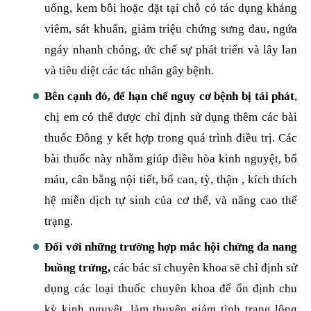
uống, kem bôi hoặc đặt tại chỗ có tác dụng kháng
viêm, sát khuẩn, giảm triệu chứng sưng đau, ngứa
ngáy nhanh chóng, ức chế sự phát triển và lây lan
và tiêu diệt các tác nhân gây bệnh.
Bên cạnh đó, để hạn chế nguy cơ bệnh bị tái phát
,
chị em có thể được chỉ định sử dụng thêm các bài
thuốc Đông y kết hợp trong quá trình điều trị. Các
bài thuốc này nhằm giúp điều hòa kinh nguyệt, bổ
máu, cân bằng nội tiết, bổ can, tỳ, thận , kích thích
hệ miễn dịch tự sinh của cơ thể, và nâng cao thể
trạng.
Đối với những trường hợp mắc hội chứng đa nang
buồng trứng,
các bác sĩ chuyên khoa sẽ chỉ định sử
dụng các loại thuốc chuyên khoa để ổn định chu
kỳ kinh nguyệt, làm thuyên giảm tình trạng lông