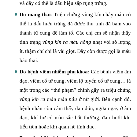
và đây có thể là dấu hiệu sắp rụng trứng.
Do mang thai
: Triệu chứng vùng kín chảy máu có
thể là dấu hiệu trứng đã được thụ tinh đã bám vào
thành tử cung để làm tổ. Các chị em sẽ nhận thấy
tình trạng
vùng kín ra máu hồng
nhạt với số lượng
ít, thậm chí chỉ là vài giọt. Đây còn được gọi là máu
báo thai.
Do bệnh viêm nhiễm phụ khoa
: Các bệnh viêm âm
đạo, viêm cổ tử cung, viêm lộ tuyến cổ tử cung… là
một trong các “thủ phạm” chính gây ra triệu chứng
vùng kín ra máu màu nâu
ở nữ giới. Bên cạnh đó,
bệnh nhân còn cảm thấy đau đớn, ngứa ngáy ở âm
đạo, khí hư có màu sắc bất thường, đau buốt khi
tiểu tiện hoặc khi quan hệ tình dục.