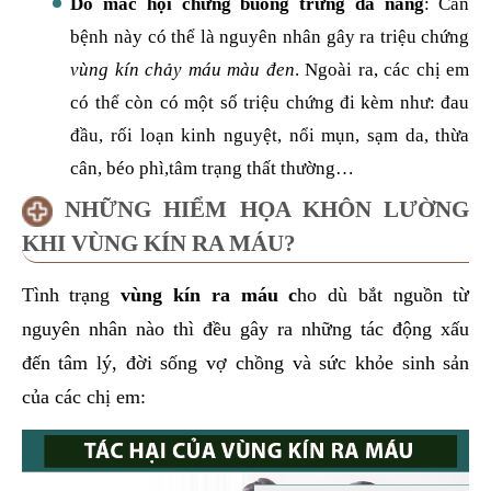
Do mắc hội chứng buồng trứng đa nang
: Căn
bệnh này có thể là nguyên nhân gây ra triệu chứng
vùng kín chảy máu màu đen
. Ngoài ra, các chị em
có thể còn có một số triệu chứng đi kèm như: đau
đầu, rối loạn kinh nguyệt, nổi mụn, sạm da, thừa
cân, béo phì,tâm trạng thất thường…
NHỮNG HIỂM HỌA KHÔN LƯỜNG
KHI VÙNG KÍN RA MÁU?
Tình trạng
vùng kín ra máu c
ho dù bắt nguồn từ
nguyên nhân nào thì đều gây ra những tác động xấu
đến tâm lý, đời sống vợ chồng và sức khỏe sinh sản
của các chị em: