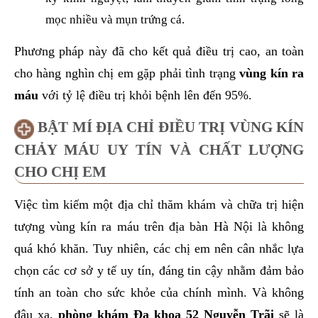
mọc nhiều và mụn trứng cá.
Phương pháp này đã cho kết quả điều trị cao, an toàn
cho hàng nghìn chị em gặp phải tình trạng
vùng kín ra
máu
với tỷ lệ điều trị khỏi bệnh lên đến 95%.
BẬT MÍ ĐỊA CHỈ ĐIỀU TRỊ VÙNG KÍN
CHẢY MÁU UY TÍN VÀ CHẤT LƯỢNG
CHO CHỊ EM
Việc tìm kiếm một địa chỉ thăm khám và chữa trị hiện
tượng vùng kín ra máu trên địa bàn Hà Nội là không
quá khó khăn. Tuy nhiên, các chị em nên cân nhắc lựa
chọn các cơ sở y tế uy tín, đáng tin cậy nhằm đảm bảo
tính an toàn cho sức khỏe của chính mình. Và không
đâu xa,
phòng khám Đa khoa 52 Nguyễn Trãi
sẽ là