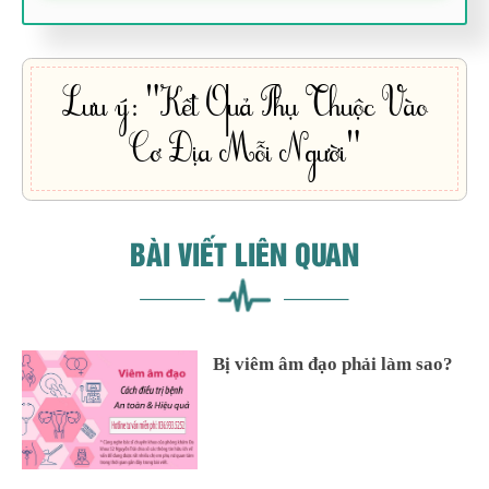
Lưu ý: "Kết Quả Phụ Thuộc Vào
Cơ Địa Mỗi Người"
BÀI VIẾT LIÊN QUAN
Bị viêm âm đạo phải làm sao?