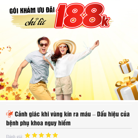
hụ
hoa
ệnh
ã
ội
Kế
oạch
oá
ia
ình
Cảnh giác khi vùng kín ra máu – Dấu hiệu của
bệnh phụ khoa nguy hiểm
Đánh giá: