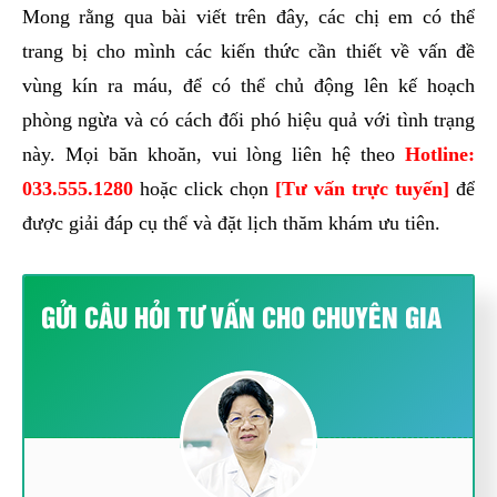
Mong rằng qua bài viết trên đây, các chị em có thể
trang bị cho mình các kiến thức cần thiết về vấn đề
vùng kín ra máu, để có thể chủ động lên kế hoạch
phòng ngừa và có cách đối phó hiệu quả với tình trạng
này. Mọi băn khoăn, vui lòng liên hệ theo
Hotline:
033.555.1280
hoặc click chọn
[Tư vấn trực tuyến]
để
được giải đáp cụ thể và đặt lịch thăm khám ưu tiên.
GỬI CÂU HỎI TƯ VẤN CHO CHUYÊN GIA