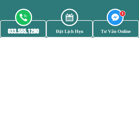
033.555.1280
Đặt Lịch Hẹn
Tư Vấn Online
Mở cửa: 8h - 20h
Tất cả các ngày trong tuần kể cả ngày nghỉ lễ
Trang chủ
Giới thiệu
Đội ngũ bác sĩ
Cơ sở vật chất
Bệnh viêm nhiễm
Bệnh xã hội
THÔNG TIN PHÒNG KHÁM