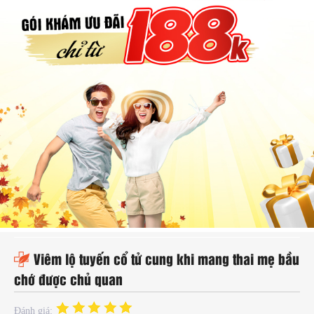
hụ
hoa
ệnh
ã
ội
Kế
oạch
oá
ia
ình
Viêm lộ tuyến cổ tử cung khi mang thai mẹ bầu
chớ được chủ quan
Đánh giá: