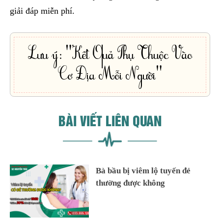
giải đáp miễn phí.
Lưu ý: "Kết Quả Phụ Thuộc Vào
Cơ Địa Mỗi Người"
BÀI VIẾT LIÊN QUAN
Bà bầu bị viêm lộ tuyến đẻ
thường được không