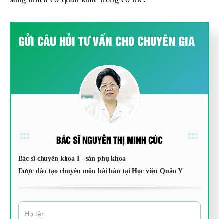
GỬI CÂU HỎI TƯ VẤN CHO CHUYÊN GIA
BÁC SĨ NGUYỄN THỊ MINH CÚC
Bác sĩ chuyên khoa I - sản phụ khoa
Được đào tạo chuyên môn bài bản tại Học viện Quân Y