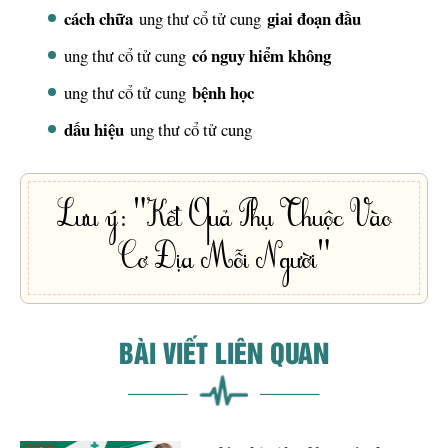
cách chữa
giai đoạn đầu
ung thư cổ tử cung
có nguy hiểm không
ung thư cổ tử cung
bệnh học
ung thư cổ tử cung
dấu hiệu
ung thư cổ tử cung
Lưu ý: "Kết Quả Phụ Thuộc Vào
Cơ Địa Mỗi Người"
BÀI VIẾT LIÊN QUAN