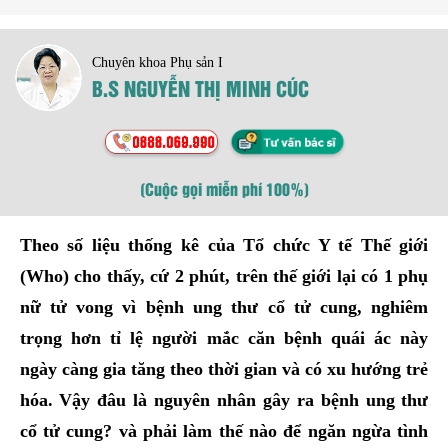
Chuyên khoa Phụ sản I
B.S NGUYỄN THỊ MINH CÚC
(Cuộc gọi miễn phí 100%)
Theo số liệu thống kê của Tổ chức Y tế Thế giới
(Who) cho thấy, cứ 2 phút, trên thế giới lại có 1 phụ
nữ tử vong vì bệnh ung thư cổ tử cung, nghiêm
trọng hơn tỉ lệ người mắc căn bệnh quái ác này
ngày càng gia tăng theo thời gian và có xu hướng trẻ
hóa. Vậy đâu là nguyên nhân gây ra bệnh ung thư
cổ tử cung? và phải làm thế nào để ngăn ngừa tình