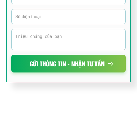
GỬI THÔNG TIN - NHẬN TƯ VẤN