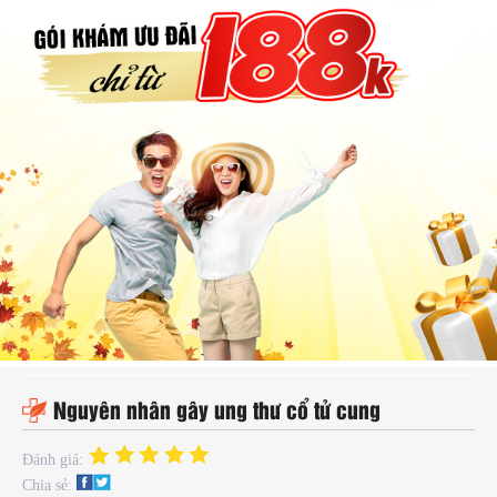
hụ
hoa
ệnh
ã
ội
Kế
oạch
oá
ia
ình
Nguyên nhân gây ung thư cổ tử cung
Đánh giá:
Chia sẻ: