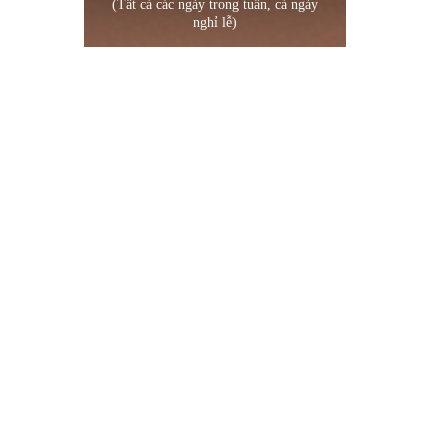
(Tất cả các ngày trong tuần, cả ngày
nghỉ lễ)