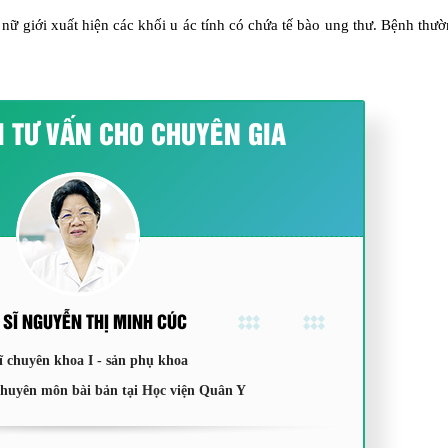
 nữ giới xuất hiện các khối u ác tính có chứa tế bào ung thư. Bệnh thư
I TƯ VẤN CHO CHUYÊN GIA
 SĨ NGUYỄN THỊ MINH CÚC
ĩ chuyên khoa I - sản phụ khoa
chuyên môn bài bản tại Học viện Quân Y