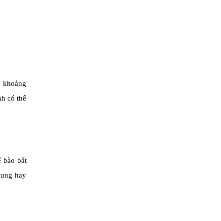
à khoảng
nh có thể
ế bào bất
cung hay