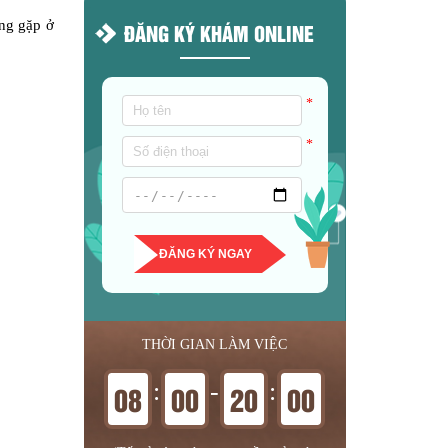
ờng gặp ở
ĐĂNG KÝ KHÁM ONLINE
*
*
ĐĂNG KÝ NGAY
THỜI GIAN LÀM VIỆC
:
-
:
08
00
20
00