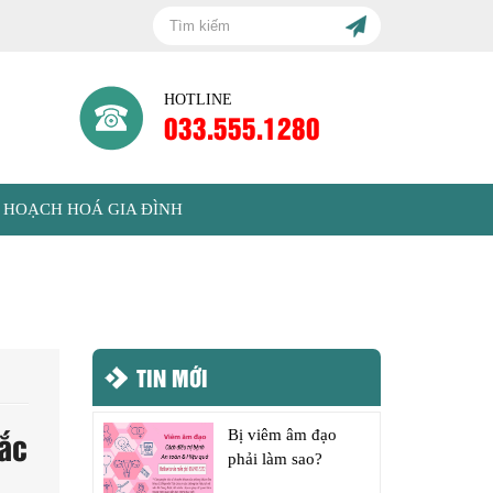
HOTLINE
033.555.1280
 HOẠCH HOÁ GIA ĐÌNH
TIN MỚI
ắc
Bị viêm âm đạo
phải làm sao?