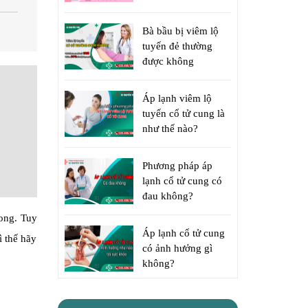
Bà bầu bị viêm lộ
tuyến đẻ thường
được không
Áp lạnh viêm lộ
tuyến cổ tử cung là
như thế nào?
Phương pháp áp
lạnh cổ tử cung có
đau không?
vong. Tuy
Áp lạnh cổ tử cung
ì thế hãy
có ảnh hưởng gì
không?