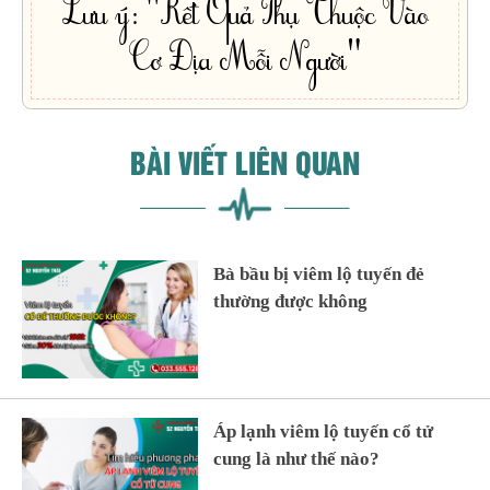
Lưu ý: "Kết Quả Phụ Thuộc Vào
Cơ Địa Mỗi Người"
BÀI VIẾT LIÊN QUAN
Bà bầu bị viêm lộ tuyến đẻ
thường được không
Áp lạnh viêm lộ tuyến cổ tử
cung là như thế nào?