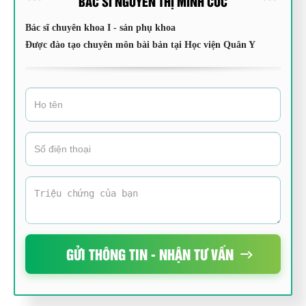
BÁC SĨ NGUYỄN THỊ MINH CÚC
Bác sĩ chuyên khoa I - sản phụ khoa
Được đào tạo chuyên môn bài bản tại Học viện Quân Y
GỬI THÔNG TIN - NHẬN TƯ VẤN