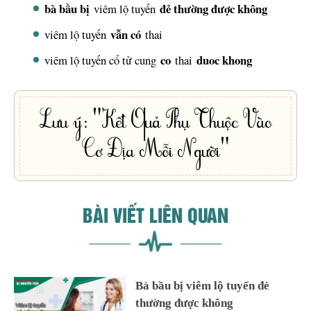
bà bầu bị
đẻ thường được không
viêm lộ tuyến
vẫn có
viêm lộ tuyến
thai
co
duoc khong
viêm lộ tuyến cổ tử cung
thai
Lưu ý: "Kết Quả Phụ Thuộc Vào
Cơ Địa Mỗi Người"
BÀI VIẾT LIÊN QUAN
Bà bầu bị viêm lộ tuyến đẻ
thường được không