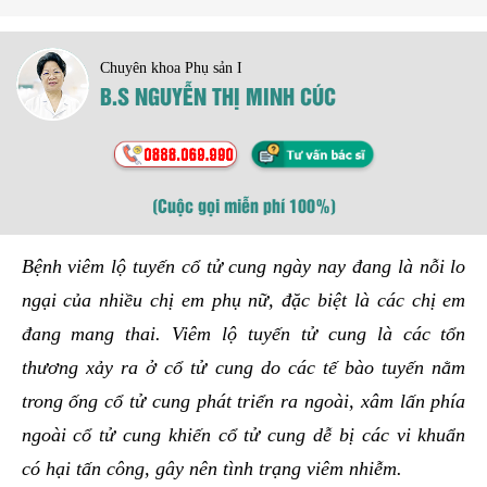
Chuyên khoa Phụ sản I
B.S NGUYỄN THỊ MINH CÚC
(Cuộc gọi miễn phí 100%)
Bệnh viêm lộ tuyến cổ tử cung ngày nay đang là nỗi lo
ngại của nhiều chị em phụ nữ, đặc biệt là các chị em
đang mang thai. Viêm lộ tuyến tử cung là các tổn
thương xảy ra ở cổ tử cung do các tế bào tuyến nằm
trong ống cổ tử cung phát triển ra ngoài, xâm lấn phía
ngoài cổ tử cung khiến cổ tử cung dễ bị các vi khuẩn
có hại tấn công, gây nên tình trạng viêm nhiễm.