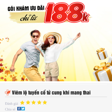
hụ
hoa
ệnh
ã
ội
Kế
oạch
oá
ia
ình
Viêm lộ tuyến cổ tử cung khi mang thai
Đánh giá:
Chia sẻ: