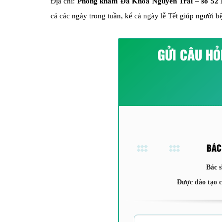
Địa chỉ:
Phòng khám Đa Khoa Nguyễn Trãi – số 52 
cả các ngày trong tuần, kể cả ngày lễ Tết giúp người b
GỬI CÂU HỎ
BÁC
Bác s
Được đào tạo 