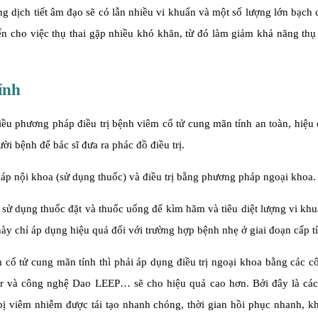
g dịch tiết âm đạo sẽ có lẫn nhiều vi khuẩn và một số lượng lớn bạch 
n cho việc thụ thai gặp nhiều khó khăn, từ đó làm giảm khả năng thụ
tính
iều phương pháp điều trị bệnh viêm cổ tử cung mãn tính an toàn, hiệu
i bệnh để bác sĩ đưa ra phác đồ điều trị.
áp nội khoa (sử dụng thuốc) và điều trị bằng phương pháp ngoại khoa
sử dụng thuốc đặt và thuốc uống để kìm hãm và tiêu diệt lượng vi kh
này chỉ áp dụng hiệu quả đối với trường hợp bệnh nhẹ ở giai đoạn cấp t
 cổ tử cung mãn tính thì phải áp dụng điều trị ngoại khoa bằng các 
laser và công nghệ Dao LEEP… sẽ cho hiệu quả cao hơn. Bởi đây là cá
bị viêm nhiễm được tái tạo nhanh chóng, thời gian hồi phục nhanh, k