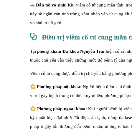
Dẫn tới vô sinh:
Khi viêm cổ tử cung mãn tính, tron
này sẽ ngăn cản tinh trùng xâm nhập vào tử cung khiế
vô sinh ở nữ giới.
Điều trị viêm cổ tử cung mãn 
Tại
phòng khám Đa khoa Nguyễn Trãi
hiện có rất nh
thuộc chủ yếu vào triệu chứng, mức độ bệnh lý của ngườ
Viêm cổ tử cung được điều trị chủ yếu bằng phương ph
Phương pháp nội khoa:
Người bệnh được chỉ định 
vi rút gây bệnh trong cơ thể. Tuy nhiên, phương pháp 
Phương pháp ngoại khoa:
Khi người bệnh bị viêm
kỹ thuật hiện đại như: đốt điện, áp lạnh, dùng tia 
pháp ít gây tổn thương đến bệnh nhân, những tế bào 