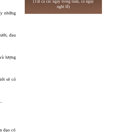
(Tất cả các ngày trong tuần, cả ngày
nghỉ lễ)
hấy những
ưới, đau
 và lượng
iới sẽ có
n…
âm đạo có