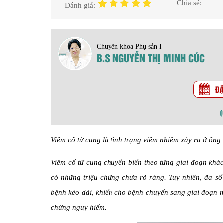
Chia sẻ:
Đánh giá:
Chuyên khoa Phụ sản I
B.S NGUYỄN THỊ MINH CÚC
Viêm cổ tử cung là tình trạng viêm nhiễm xảy ra ở ống 
Viêm cổ tử cung chuyển biến theo từng giai đoạn khác
có những triệu chứng chưa rõ ràng. Tuy nhiên, đa số
bệnh kéo dài, khiến cho bệnh chuyển sang giai đoạn m
chứng nguy hiểm.