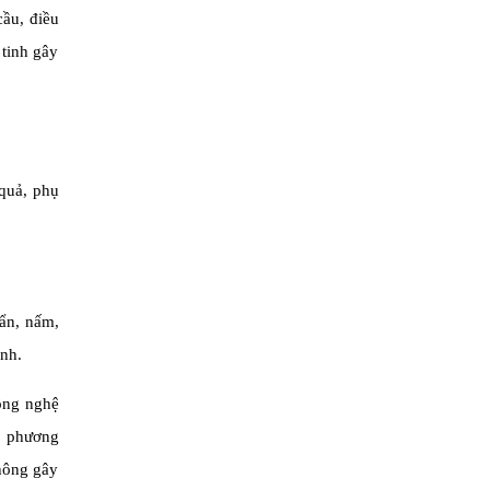
cầu, điều
 tinh gây
 quả, phụ
.
uẩn, nấm,
ính.
công nghệ
c phương
hông gây