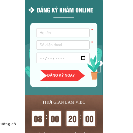
ĐĂNG KÝ KHÁM ONLINE
*
*
ĐĂNG KÝ NGAY
THỜI GIAN LÀM VIỆC
:
-
:
08
00
20
00
thường có