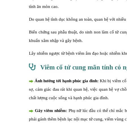
tính ăn mòn cao.
Do quan hệ tình dục không an toàn, quan hệ với nhiều 
Biến chứng sau phẫu thuật, do sinh non làm cổ tử cung
khuẩn xâm nhập và gây bệnh.
Lây nhiễm ngược từ bệnh viêm âm đạo hoặc nhiễm khuẩ
Viêm cổ tử cung mãn tính có 
Ảnh hưởng tới hạnh phúc gia đình:
Khi bị viêm cổ 
sợ, cảm giác đau rát khi quan hệ, việc quan hệ vợ c
chất lượng cuộc sống và hạnh phúc gia đình.
Gây viêm nhiễm:
Phụ nữ lúc đầu có thể chỉ mắc b
phải gánh thêm bệnh lạc nội mạc tử cung, viêm vùng