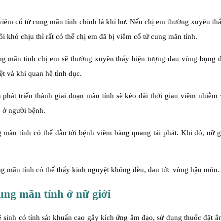
viêm cổ tử cung mãn tính chính là khí hư. Nếu chị em thường xuyên t
 khó chịu thì rất có thể chị em đã bị viêm cổ tử cung mãn tính.
ng mãn tính chị em sẽ thường xuyên thấy hiện tượng đau vùng bụng d
ệt và khi quan hệ tình dục.
 phát triển thành giai đoạn mãn tính sẽ kéo dài thời gian viêm nhiễm
o ở người bệnh.
 mãn tính có thể dẫn tới bệnh viêm bàng quang tái phát. Khi đó, nữ g
ung mãn tính có thể thấy kinh nguyệt không đều, đau tức vùng hậu mô
ng mãn tính ở nữ giới
 sinh có tính sát khuẩn cao gây kích ứng âm đạo, sử dụng thuốc đặt 