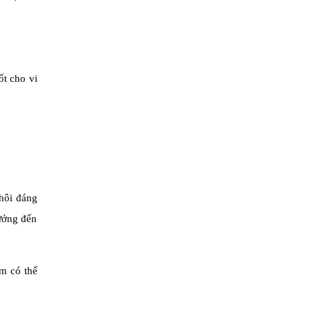
ốt cho vi
 hôi đáng
hưởng đến
em có thể