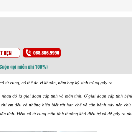
(Cuộc gọi miễn phí 100%)
cổ tử cung, có thể do vi khuẩn, nấm hay ký sinh trùng gây ra.
 nhau đó là giai đoạn cấp tính và mãn tính. Ở giai đoạn cấp tính bệ
 chị em đều có những hiểu biết rất hạn chế về căn bệnh này nên chủ
ãn tính. Viêm cổ tử cung mãn tính thường khó điều trị và dễ gây ra n