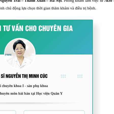
Nguyễn Trãi – Thanh Xuân – Hà Nội
. Phòng khám làm việc từ
7h30 
ệnh chủ động lựa chọn thời gian thăm khám và điều trị bệnh.
I TƯ VẤN CHO CHUYÊN GIA
 SĨ NGUYỄN THỊ MINH CÚC
ĩ chuyên khoa I - sản phụ khoa
chuyên môn bài bản tại Học viện Quân Y