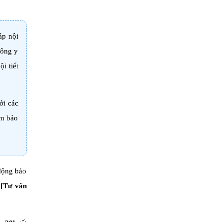
áp nội
Đông y
i tiết
ởi các
ảm bảo
 động bảo
[Tư vấn