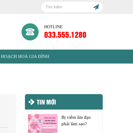
HOTLINE
033.555.1280
 HOẠCH HOÁ GIA ĐÌNH
TIN MỚI
Bị viêm âm đạo
phải làm sao?