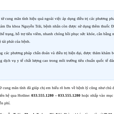
 tử cung mãn tính hiệu quả ngoài việc áp dụng điều trị các phương ph
hám Đa khoa Nguyễn Trãi, bệnh nhân còn được sử dụng thêm thuốc 
hể trạng, hỗ trợ tiêu viêm, nhanh chóng hồi phục sức khỏe, cân bằng nộ
ộ tái phát của bệnh.
ng các phương pháp chẩn đoán và điều trị hiện đại, được thăm khám b
ng dịch vụ y tế chất lượng cao trong môi trường tiêu chuẩn quốc tế đ
tử cung mãn tính đã giúp chị em hiểu rõ hơn về bệnh lý cũng như chủ
iên hệ qua Hotline:
033.555.1280
–
033.555.1280
hoặc nhấp vào mục
ễn phí.