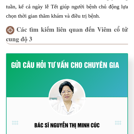
tuần, kể cả ngày lễ Tết giúp người bệnh chủ động lựa
chọn thời gian thăm khám và điều trị bệnh.
Các tìm kiếm liên quan đến Viêm cổ tử
cung độ 3
GỬI CÂU HỎI TƯ VẤN CHO CHUYÊN GIA
BÁC SĨ NGUYỄN THỊ MINH CÚC