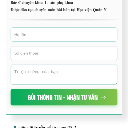
Bác sĩ chuyên khoa I - sản phụ khoa
Được đào tạo chuyên môn bài bản tại Học viện Quân Y
GỬI THÔNG TIN - NHẬN TƯ VẤN
lộ tuyến
2
viêm
cổ tử cung độ