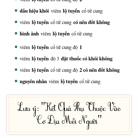
dấu hiệu khỏi
lộ tuyến
viêm
cổ tử cung
lộ tuyến
có nên đốt không
viêm
cổ tử cung
hình ảnh
lộ tuyến
viêm
cổ tử cung
lộ tuyến
1
viêm
cổ tử cung độ
lộ tuyến
đặt thuốc có khỏi không
viêm
độ 3
lộ tuyến
2 có nên đốt không
viêm
cổ tử cung độ
nguyên nhân
lộ tuyến
viêm
cổ tử cung
Lưu ý: "Kết Quả Phụ Thuộc Vào
Cơ Địa Mỗi Người"