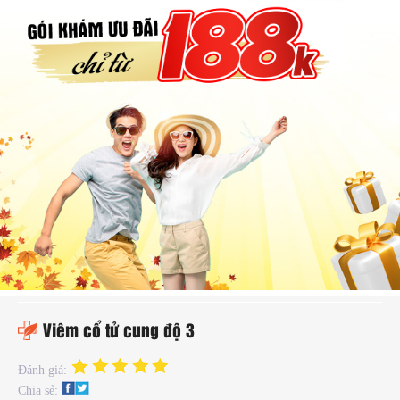
hụ
hoa
ệnh
ã
ội
Kế
oạch
oá
ia
ình
Viêm cổ tử cung độ 3
Đánh giá:
Chia sẻ: