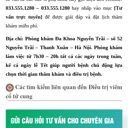
033.555.1280
–
033.555.1280
hay nhấp vào mục
[Tư
vấn trực tuyến]
để được giải đáp và đặt lịch thăm
khám miễn phí.
Địa chỉ: Phòng khám Đa Khoa Nguyễn Trãi – số 52
Nguyễn Trãi – Thanh Xuân – Hà Nội. Phòng khám
làm việc từ 7h30 – 20h tất cả các ngày trong tuần,
kể cả ngày lễ Tết giúp người bệnh chủ động lựa
chọn thời gian thăm khám và điều trị bệnh.
Các tìm kiếm liên quan đến Điều trị viêm
cổ tử cung
GỬI CÂU HỎI TƯ VẤN CHO CHUYÊN GIA