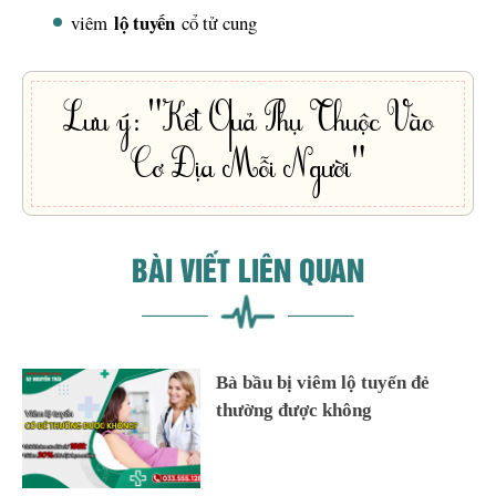
lộ tuyến
viêm
cổ tử cung
Lưu ý: "Kết Quả Phụ Thuộc Vào
Cơ Địa Mỗi Người"
BÀI VIẾT LIÊN QUAN
Bà bầu bị viêm lộ tuyến đẻ
thường được không