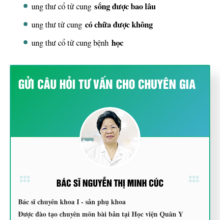
sống được bao lâu
ung thư cổ tử cung
có chữa được không
ung thư tử cung
học
ung thư cổ tử cung bệnh
GỬI CÂU HỎI TƯ VẤN CHO CHUYÊN GIA
BÁC SĨ NGUYỄN THỊ MINH CÚC
Bác sĩ chuyên khoa I - sản phụ khoa
Được đào tạo chuyên môn bài bản tại Học viện Quân Y