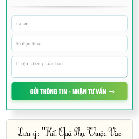
GỬI THÔNG TIN - NHẬN TƯ VẤN
Lưu ý: "Kết Quả Phụ Thuộc Vào