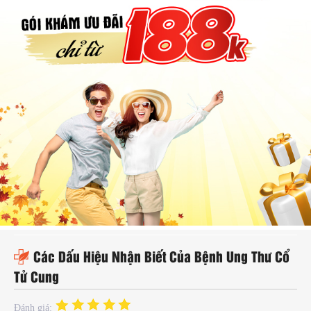
hụ
hoa
ệnh
ã
ội
Kế
oạch
oá
ia
ình
Các Dấu Hiệu Nhận Biết Của Bệnh Ung Thư Cổ
Tử Cung
Đánh giá: