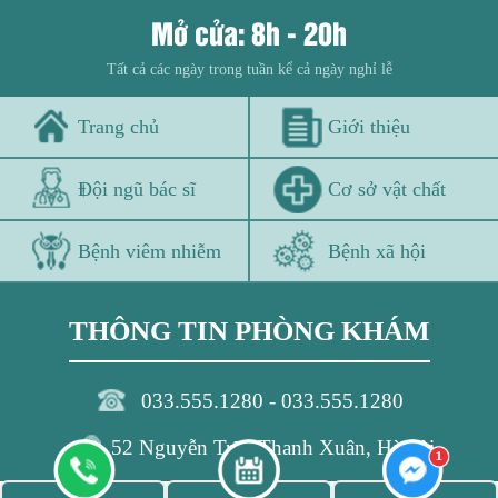
Mở cửa: 8h - 20h
Tất cả các ngày trong tuần kể cả ngày nghỉ lễ
Trang chủ
Giới thiệu
Đội ngũ bác sĩ
Cơ sở vật chất
Bệnh viêm nhiễm
Bệnh xã hội
THÔNG TIN PHÒNG KHÁM
033.555.1280 - 033.555.1280
52 Nguyễn Trãi, Thanh Xuân, Hà nội