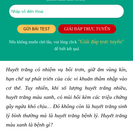
GỬI BÀI TEST
GIẢI ĐÁP TRỰC TUYẾN
"Giải đáp trưc tuyến"
Nếu không muốn chờ lâu, vui lòng click
để biết kết quả
Huyết trắng có nhiệm vụ bôi trơn, giữ ẩm vùng kín,
hạn chế sự phát triển của các vi khuẩn thâm nhập vào
cơ thể. Tuy nhiên, khi số lượng huyết trắng nhiều,
huyết trắng màu xanh, có mùi hôi kèm các triệu chứng
gây ngứa khó chịu… Đó không còn là huyết trắng sinh
lý bình thường mà là huyết trắng bệnh lý. Huyết trắng
màu xanh là bệnh gì?