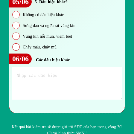
05/06
5. Dấu hiệu khác?
Không có dấu hiệu khác
Sưng đau và ngứa rát vùng kín
Vùng kín nổi mụn, viêm loét
Chảy máu, chảy mủ
06/06
Các dấu hiệu khác
Kết quả bài kiểm tra sẽ được gửi tới SĐT của bạn trong vòng 30'
(Dưới hình thức SMS)"