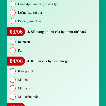
Đông đặc, vón cục, quánh lại
Loãng hay sủi bọt
Bã đậu, sữa chua
03/06
3. Số lượng khí hư của bạn như thế nào?
Ra nhiều
Ra ít
04/06
4. Khí hư của bạn có mùi gì?
Không mùi
Mùi hôi
Mùi tanh
Mùi khắm thối