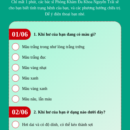
Chỉ mất 1 phút, các bác sĩ Phòng Khám Đa Khoa Nguyễn Trãi sẽ
cho bạn biết tình trạng bệnh của bạn, và các phương hướng chữa trị.
Để ý điện thoại bạn nhé.
01/06
1. Khí hư của bạn đang có màu gì?
Màu trắng trong như lòng trắng trứng
Màu trắng đục
Màu vàng nhạt
Màu xanh
Màu vàng xanh
Màu nâu, lẫn máu
02/06
2. Khí hư của bạn ở dạng nào dưới đây?
Hơi dai và có độ dính, có thể kéo thành sợi