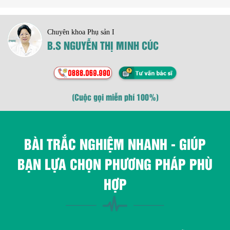
Chuyên khoa Phụ sản I
B.S NGUYỄN THỊ MINH CÚC
(Cuộc gọi miễn phí 100%)
BÀI TRẮC NGHIỆM NHANH - GIÚP
BẠN LỰA CHỌN PHƯƠNG PHÁP PHÙ
HỢP