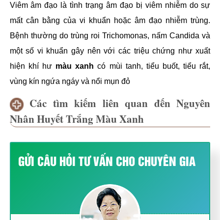
Viêm âm đạo là tình trạng âm đạo bị viêm nhiễm do sự
mất cân bằng của vi khuẩn hoặc âm đạo nhiễm trùng.
Bệnh thường do trùng roi Trichomonas, nấm Candida và
một số vi khuẩn gây nên với các triệu chứng như xuất
hiện khí hư
màu xanh
có mùi tanh, tiểu buốt, tiểu rắt,
vùng kín ngứa ngáy và nổi mụn đỏ
Các tìm kiếm liên quan đến Nguyên
Nhân Huyết Trắng Màu Xanh
GỬI CÂU HỎI TƯ VẤN CHO CHUYÊN GIA