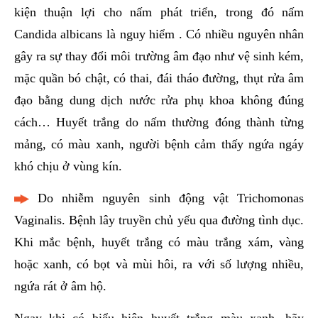
kiện thuận lợi cho nấm phát triển, trong đó nấm
Candida albicans là nguy hiểm . Có nhiều nguyên nhân
gây ra sự thay đổi môi trường âm đạo như vệ sinh kém,
mặc quần bó chật, có thai, đái tháo đường, thụt rửa âm
đạo bằng dung dịch nước rửa phụ khoa không đúng
cách… Huyết trắng do nấm thường đóng thành từng
mảng, có màu xanh, người bệnh cảm thấy ngứa ngáy
khó chịu ở vùng kín.
Do nhiễm nguyên sinh động vật Trichomonas
Vaginalis. Bệnh lây truyền chủ yếu qua đường tình dục.
Khi mắc bệnh, huyết trắng có màu trắng xám, vàng
hoặc xanh, có bọt và mùi hôi, ra với số lượng nhiều,
ngứa rát ở âm hộ.
Ngay khi có biểu hiện huyết trắng màu xanh, hãy