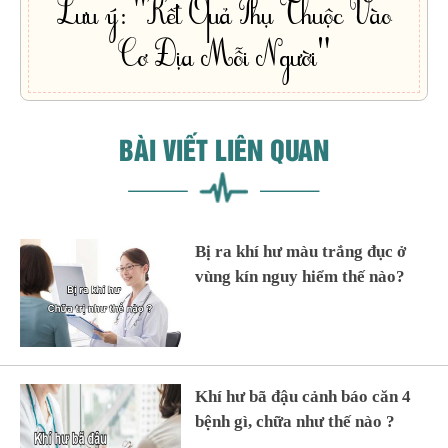
Lưu ý: "Kết Quả Phụ Thuộc Vào
Cơ Địa Mỗi Người"
BÀI VIẾT LIÊN QUAN
Bị ra khí hư màu trắng đục ở
vùng kín nguy hiểm thế nào?
Khí hư bã đậu cảnh báo căn 4
bệnh gì, chữa như thế nào ?