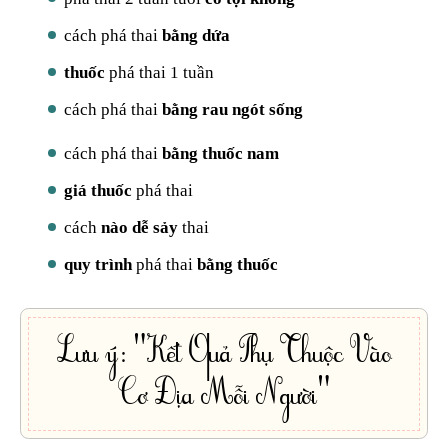
cách phá thai
bằng dứa
thuốc
phá thai 1 tuần
cách phá thai
bằng rau ngót sống
cách phá thai
bằng thuốc nam
giá thuốc
phá thai
cách
nào dễ sảy
thai
quy trình
phá thai
bằng thuốc
Lưu ý: "Kết Quả Phụ Thuộc Vào
Cơ Địa Mỗi Người"