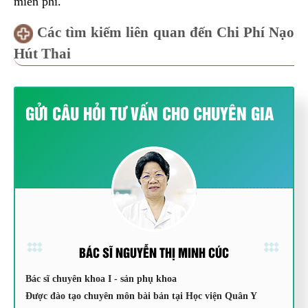
miễn phí.
Các tìm kiếm liên quan đến Chi Phí Nạo
Hút Thai
GỬI CÂU HỎI TƯ VẤN CHO CHUYÊN GIA
BÁC SĨ NGUYỄN THỊ MINH CÚC
Bác sĩ chuyên khoa I - sản phụ khoa
Được đào tạo chuyên môn bài bản tại Học viện Quân Y