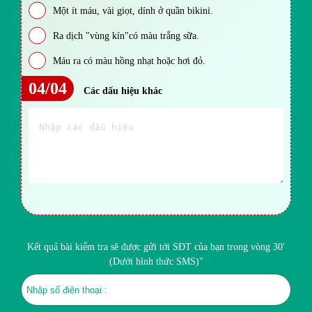
Một ít máu, vài giọt, dính ở quần bikini.
Ra dịch "vùng kín"có màu trắng sữa.
Máu ra có màu hồng nhạt hoặc hơi đỏ.
04/04
Các dấu hiệu khác
Kết quả bài kiểm tra sẽ được gửi tới SĐT của bạn trong vòng 30'
(Dưới hình thức SMS)"