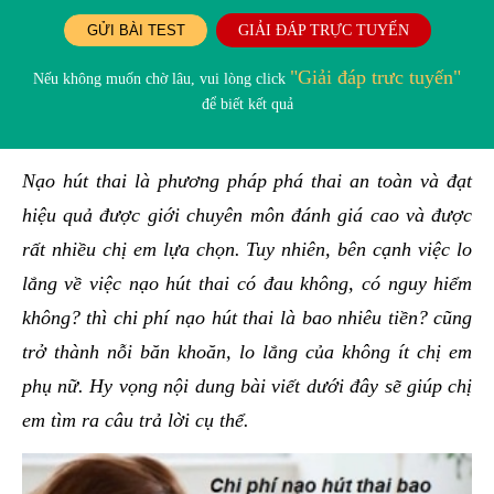
GỬI BÀI TEST
GIẢI ĐÁP TRỰC TUYẾN
"Giải đáp trưc tuyến"
Nếu không muốn chờ lâu, vui lòng click
để biết kết quả
Nạo hút thai là phương pháp phá thai an toàn và đạt
hiệu quả được giới chuyên môn đánh giá cao và được
rất nhiều chị em lựa chọn. Tuy nhiên, bên cạnh việc lo
lắng về việc nạo hút thai có đau không, có nguy hiểm
không? thì chi phí nạo hút thai là bao nhiêu tiền? cũng
trở thành nỗi băn khoăn, lo lắng của không ít chị em
phụ nữ. Hy vọng nội dung bài viết dưới đây sẽ giúp chị
em tìm ra câu trả lời cụ thể.