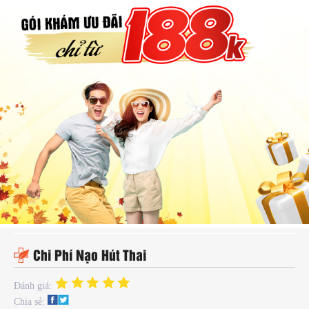
hụ
hoa
ệnh
ã
ội
Kế
oạch
oá
ia
ình
Chi Phí Nạo Hút Thai
Đánh giá:
Chia sẻ: