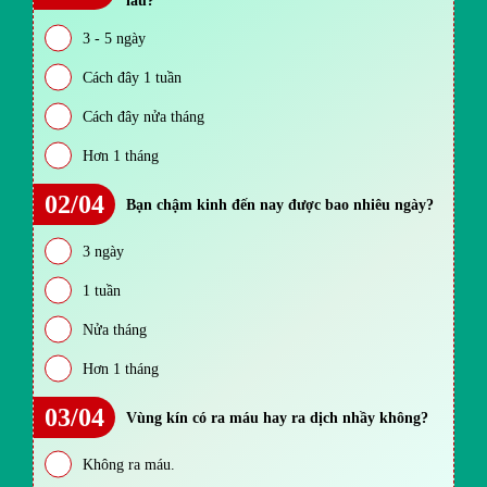
lâu?
3 - 5 ngày
Cách đây 1 tuần
Cách đây nửa tháng
Hơn 1 tháng
02/04
Bạn chậm kinh đến nay được bao nhiêu ngày?
3 ngày
1 tuần
Nửa tháng
Hơn 1 tháng
03/04
Vùng kín có ra máu hay ra dịch nhầy không?
Không ra máu.