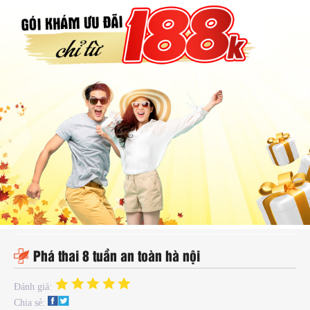
hụ
hoa
ệnh
ã
ội
Kế
oạch
oá
ia
ình
Phá thai 8 tuần an toàn hà nội
Đánh giá:
Chia sẻ: