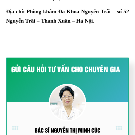
Địa chỉ: Phòng khám Đa Khoa Nguyễn Trãi – số 52
Nguyễn Trãi – Thanh Xuân – Hà Nội
.
GỬI CÂU HỎI TƯ VẤN CHO CHUYÊN GIA
BÁC SĨ NGUYỄN THỊ MINH CÚC