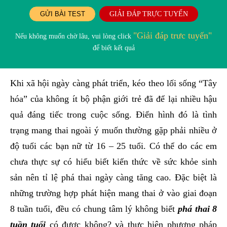
GỬI BÀI TEST
GIẢI ĐÁP TRỰC TUYẾN
"Giải đáp trưc tuyến"
Nếu không muốn chờ lâu, vui lòng click
để biết kết quả
Khi xã hội ngày càng phát triển, kéo theo lối sống “Tây
hóa” của không ít bộ phận giới trẻ đã để lại nhiều hậu
quả đáng tiếc trong cuộc sống. Điển hình đó là tình
trạng mang thai ngoài ý muốn thường gặp phải nhiều ở
độ tuổi các bạn nữ từ 16 – 25 tuổi. Có thể do các em
chưa thực sự có hiểu biết kiến thức về sức khỏe sinh
sản nên tỉ lệ phá thai ngày càng tăng cao. Đặc biệt là
những trường hợp phát hiện mang thai ở vào giai đoạn
8 tuần tuổi, đều có chung tâm lý không biết
phá thai 8
tuần tuổi
có được không? và thực hiện phương pháp