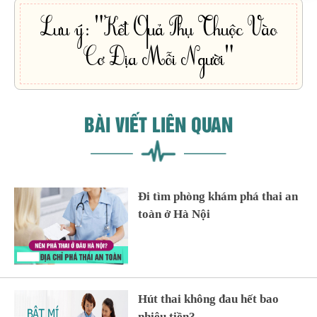
Lưu ý: "Kết Quả Phụ Thuộc Vào
Cơ Địa Mỗi Người"
BÀI VIẾT LIÊN QUAN
Đi tìm phòng khám phá thai an
toàn ở Hà Nội
Hút thai không đau hết bao
nhiêu tiền?