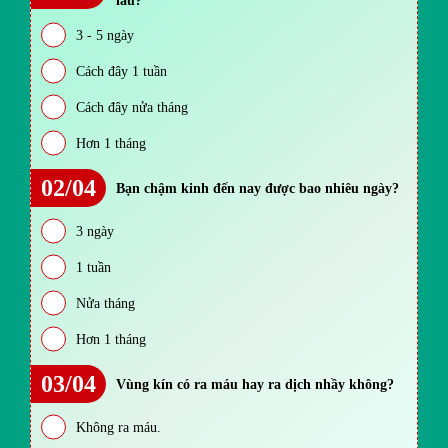
lâu?
3 - 5 ngày
Cách đây 1 tuần
Cách đây nửa tháng
Hơn 1 tháng
02/04
Bạn chậm kinh đến nay được bao nhiêu ngày?
3 ngày
1 tuần
Nửa tháng
Hơn 1 tháng
03/04
Vùng kín có ra máu hay ra dịch nhầy không?
Không ra máu.