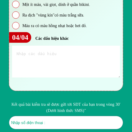
Một ít máu, vài giọt, dính ở quần bikini.
Ra dịch "vùng kín"có màu trắng sữa.
Máu ra có màu hồng nhạt hoặc hơi đỏ.
04/04
Các dấu hiệu khác
Kết quả bài kiểm tra sẽ được gửi tới SĐT của bạn trong vòng 30'
(Dưới hình thức SMS)"