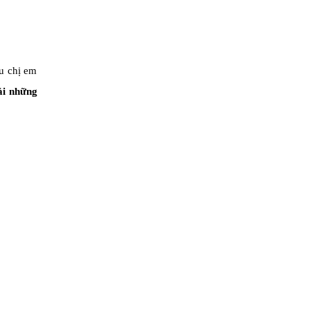
ếu chị em
ải những