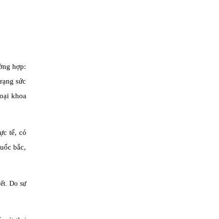
ường hợp:
trạng sức
oại khoa
ực tế, có
huốc bắc,
ết. Do sự