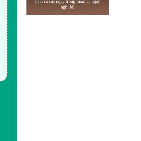
(Tất cả các ngày trong tuần, cả ngày
nghỉ lễ)