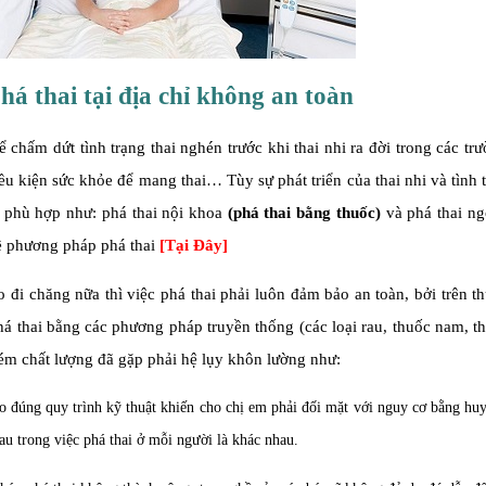
á thai tại địa chỉ không an toàn
 chấm dứt tình trạng thai nghén trước khi thai nhi ra đời trong các tr
ều kiện sức khỏe để mang thai… Tùy sự phát triển của thai nhi và tình 
 phù hợp như: phá thai nội khoa
(phá thai bằng thuốc)
và phá thai ng
 phương pháp phá thai
[Tại Đây]
i chăng nữa thì việc phá thai phải luôn đảm bảo an toàn, bởi trên th
há thai bằng các phương pháp truyền thống (các loại rau, thuốc nam, t
 kém chất lượng đã gặp phải hệ lụy khôn lường như:
o đúng quy trình kỹ thuật khiến cho chị em phải đối mặt với nguy cơ bằng huy
u trong việc phá thai ở mỗi người là khác nhau.