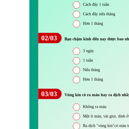
Cách đây 1 tuần
Cách đây nửa tháng
Hơn 1 tháng
02/03
Bạn chậm kinh đến nay được bao nh
3 ngày
1 tuần
Nửa tháng
Hơn 1 tháng
03/03
Vùng kín có ra máu hay ra dịch nh
Không ra máu.
Một ít máu, vài giọt, dính ở
Ra dịch "vùng kín"có màu t