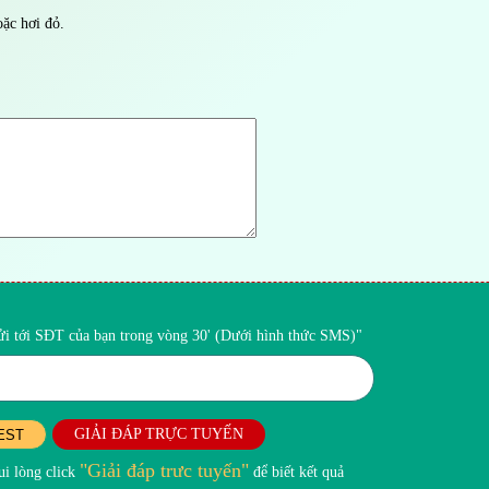
ặc hơi đỏ.
gửi tới SĐT của bạn trong vòng 30' (Dưới hình thức SMS)"
GIẢI ĐÁP TRỰC TUYẾN
EST
"Giải đáp trưc tuyến"
i lòng click
để biết kết quả