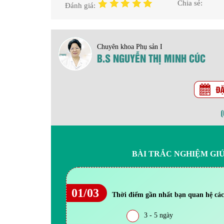
Chia sẻ:
Đánh giá:
Chuyên khoa Phụ sản I
B.S NGUYỄN THỊ MINH CÚC
BÀI TRẮC NGHIỆM GI
01/03
Thời điểm gần nhất bạn quan hệ các
3 - 5 ngày