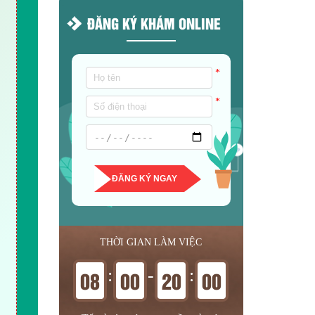
ĐĂNG KÝ KHÁM ONLINE
*
*
ĐĂNG KÝ NGAY
THỜI GIAN LÀM VIỆC
:
-
:
08
00
20
00