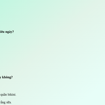
iêu ngày?
ầy không?
 quần bikini.
rắng sữa.