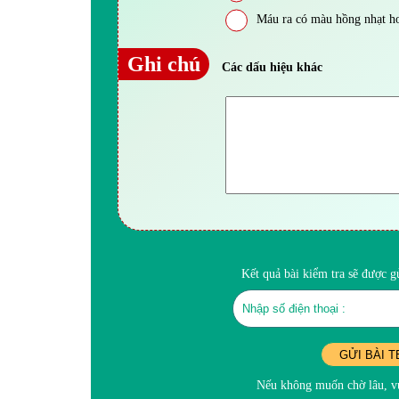
Máu ra có màu hồng nhạt ho
Ghi chú
Các dấu hiệu khác
Kết quả bài kiểm tra sẽ được 
GỬI BÀI T
Nếu không muốn chờ lâu, vu