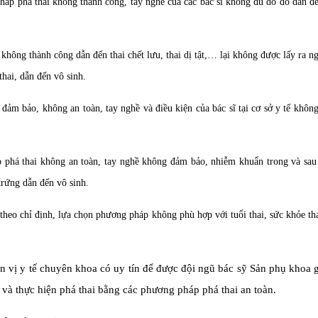
háp phá thai không thành công, tay nghề của các bác sĩ không đủ do đó dẫn đế
 không thành công dẫn đến thai chết lưu, thai dị tật,… lại không được lấy ra n
hai, dẫn đến vô sinh.
 đảm bảo, không an toàn, tay nghề và điều kiện của bác sĩ tại cơ sở y tế khô
p phá thai không an toàn, tay nghề không đảm bảo, nhiễm khuẩn trong và sau 
trứng dẫn đến vô sinh.
heo chỉ định, lựa chọn phương pháp không phù hợp với tuổi thai, sức khỏe th
ơn vị y tế chuyên khoa có uy tín để được đội ngũ bác sỹ Sản phụ khoa 
 và thực hiện phá thai bằng các phương pháp phá thai an toàn.