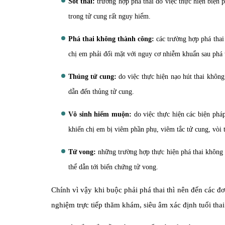
Sót thai:
trường hợp phá thai do việc thực hiện biện p
trong tử cung rất nguy hiểm.
Phá thai không thành công:
các trường hợp phá thai
chị em phải đối mặt với nguy cơ nhiễm khuẩn sau phá t
Thủng tử cung:
do việc thực hiện nạo hút thai không
dẫn đến thủng tử cung.
Vô sinh hiếm muộn:
do việc thực hiện các biện phá
khiến chị em bị viêm phần phụ, viêm tắc tử cung, vòi 
Tử vong:
những trường hợp thực hiện phá thai không t
thể dẫn tới biến chứng tử vong.
Chính vì vậy khi buộc phải phá thai thì nên đến các đ
nghiệm trực tiếp thăm khám, siêu âm xác định tuổi thai