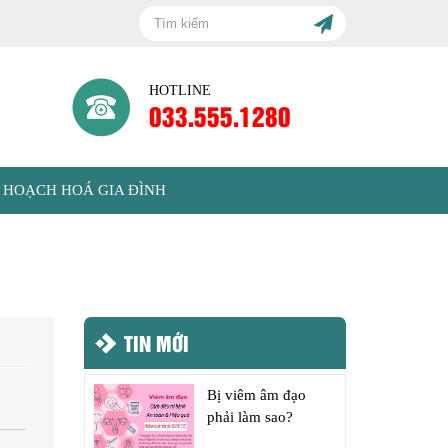
HOTLINE
033.555.1280
 HOẠCH HOÁ GIA ĐÌNH
TIN MỚI
Bị viêm âm đạo
phải làm sao?