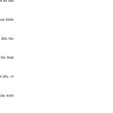
n sót thai
goài khiến
ng đảm bảo
thủ thuật
ai phụ, có
giàu kinh