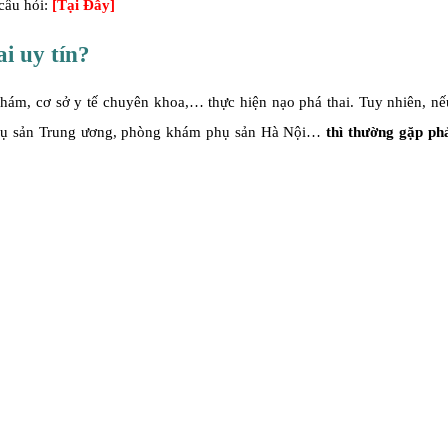
 câu hỏi:
[Tại Đây]
i uy tín?
 khám, cơ sở y tế chuyên khoa,… thực hiện nạo phá thai. Tuy nhiên, n
phụ sản Trung ương, phòng khám phụ sản Hà Nội…
thì thường gặp ph