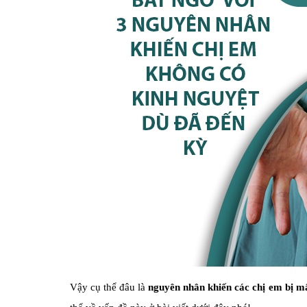
Vậy cụ thể đâu là
nguyên nhân khiến các chị em bị mấ