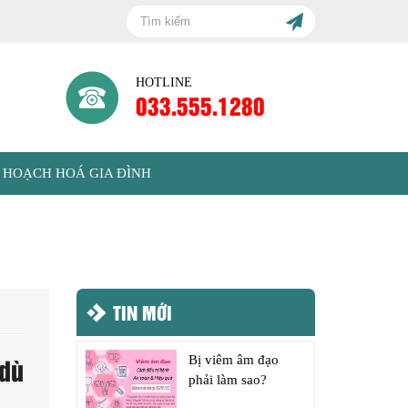
HOTLINE
033.555.1280
 HOẠCH HOÁ GIA ĐÌNH
TIN MỚI
 dù
Bị viêm âm đạo
phải làm sao?