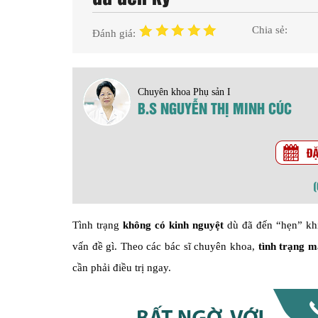
Chia sẻ:
Đánh giá:
Chuyên khoa Phụ sản I
B.S NGUYỄN THỊ MINH CÚC
Tình trạng
không có kinh nguyệt
dù đã đến “hẹn” kh
vấn đề gì. Theo các bác sĩ chuyên khoa,
tình trạng m
cần phải điều trị ngay.