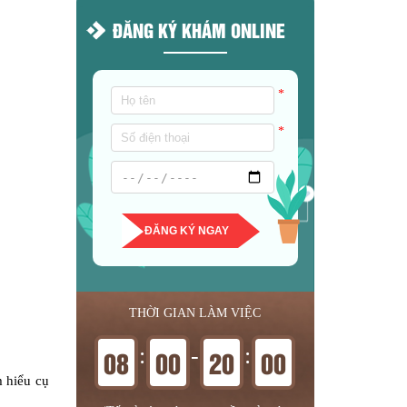
ĐĂNG KÝ KHÁM ONLINE
*
*
ĐĂNG KÝ NGAY
THỜI GIAN LÀM VIỆC
:
-
:
08
00
20
00
m hiểu cụ