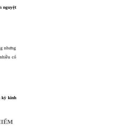
h nguyệt
ụng nhưng
 nhiều có
 kỳ kinh
HIẾM