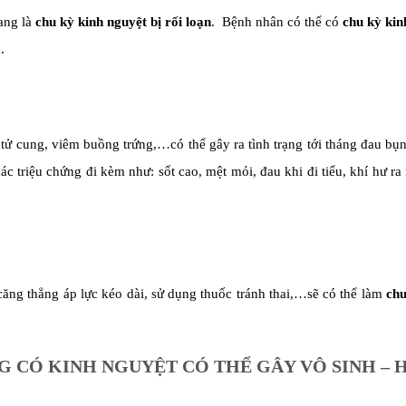
ang là
chu kỳ kinh nguyệt bị rối loạn
. Bệnh nhân có thể có
chu kỳ kin
.
tử cung, viêm buồng trứng,…có thể gây ra tình trạng tới tháng đau b
ác triệu chứng đi kèm như: sốt cao, mệt mỏi, đau khi đi tiểu, khí hư ra
 căng thẳng áp lực kéo dài, sử dụng thuốc tránh thai,…sẽ có thể làm
chu
 CÓ KINH NGUYỆT CÓ THỂ GÂY VÔ SINH – 