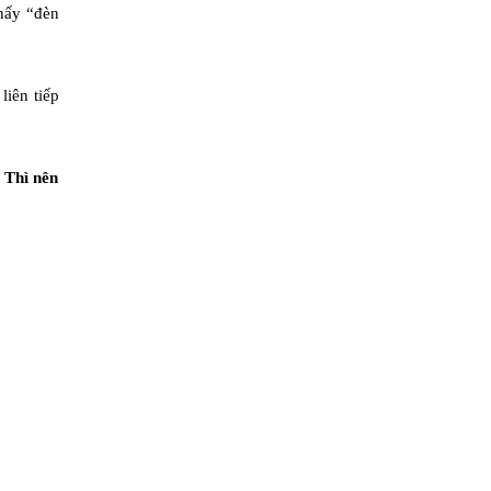
thấy “đèn
liên tiếp
. Thì nên