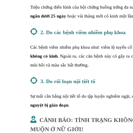
Triệu chứng điển hình của hội chứng buồng trứng đa n
ngắn dưới 25 ngày
hoặc vài tháng mới có kinh một lần
2. Do các bệnh viêm nhiễm phụ khoa
Các bệnh viêm nhiễm phụ khoa như: viêm lộ tuyến cổ 
không có kinh
. Ngoài ra, các căn bệnh này có gây ra c
mùi hôi và màu sắc bất thường.
3. Do rối loạn nội tiết tố
Sự mất cân bằng nội tiết tố do tập luyện nghiêm ngặt,
nguyệt bị gián đoạn
.
CẢNH BÁO: TÌNH TRẠNG KHÔNG
MUỘN Ở NỮ GIỚI!