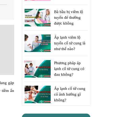
Bà bầu bị viêm lộ
tuyến đẻ thường
được không
Áp lạnh viêm lộ
tuyến cổ tử cung là
như thế nào?
Phương pháp áp
lạnh cổ tử cung có
đau không?
đang gặp
Áp lạnh cổ tử cung
ý tiềm ẩn
có ảnh hưởng gì
không?