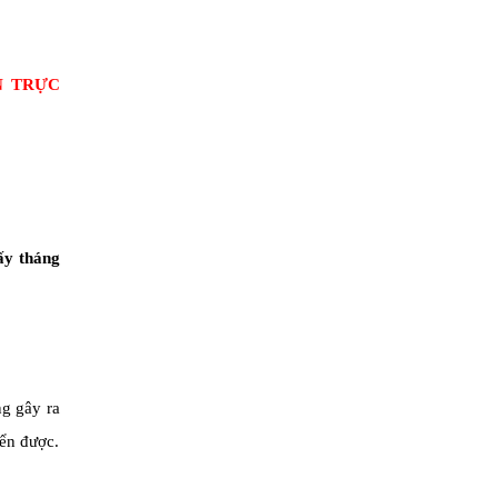
N TRỰC
Ó
y tháng
ng gây ra
iển được.