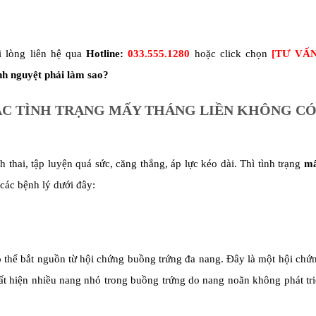
i lòng liên hệ qua
Hotline:
033.555.1280
hoặc click chọn
[
TƯ VẤ
nh nguyệt phải làm sao?
XÁC TÌNH TRẠNG MẤY THÁNG LIỀN KHÔNG C
thai, tập luyện quá sức, căng thẳng, áp lực kéo dài. Thì tình trạng
mấ
các bệnh lý dưới đây:
 thể bắt nguồn từ hội chứng buồng trứng đa nang. Đây là một hội chứ
xuất hiện nhiều nang nhỏ trong buồng trứng do nang noãn không phát tr