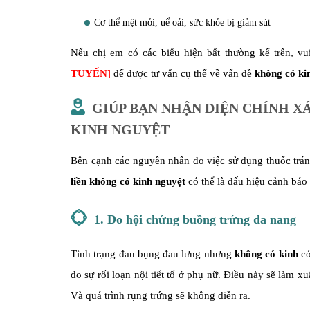
Cơ thể mệt mỏi, uể oải, sức khỏe bị giảm sút
Nếu chị em có các biểu hiện bất thường kể trên, vu
TUYẾN
]
để được tư vấn cụ thể về vấn đề
không có ki
GIÚP BẠN NHẬN DIỆN CHÍNH 
KINH NGUYỆT
Bên cạnh các nguyên nhân do việc sử dụng thuốc tránh 
liền không có kinh nguyệt
có thể là dấu hiệu cảnh báo 
1. Do hội chứng buồng trứng đa nang
Tình trạng đau bụng đau lưng nhưng
không có kinh
có
do sự rối loạn nội tiết tố ở phụ nữ. Điều này sẽ làm 
Và quá trình rụng trứng sẽ không diễn ra.