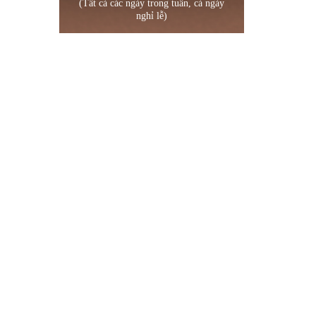
(Tất cả các ngày trong tuần, cả ngày
nghỉ lễ)