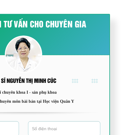
I TƯ VẤN CHO CHUYÊN GIA
 SĨ NGUYỄN THỊ MINH CÚC
ĩ chuyên khoa I - sản phụ khoa
chuyên môn bài bản tại Học viện Quân Y