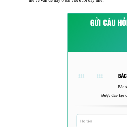
thể về vấn đề này ở bài viết dưới đây nhé!
GỬI CÂU HỎ
BÁC
Bác s
Được đào tạo 