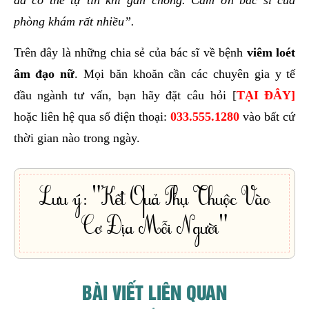
phòng khám rất nhiều”.
Trên đây là những chia sẻ của bác sĩ về bệnh
viêm loét
âm đạo nữ
. Mọi băn khoăn cần các chuyên gia y tế
đầu ngành tư vấn, bạn hãy đặt câu hỏi [
TẠI ĐÂY]
hoặc liên hệ qua số điện thoại:
033.555.1280
vào bất cứ
thời gian nào trong ngày.
Lưu ý: "Kết Quả Phụ Thuộc Vào
Cơ Địa Mỗi Người"
BÀI VIẾT LIÊN QUAN