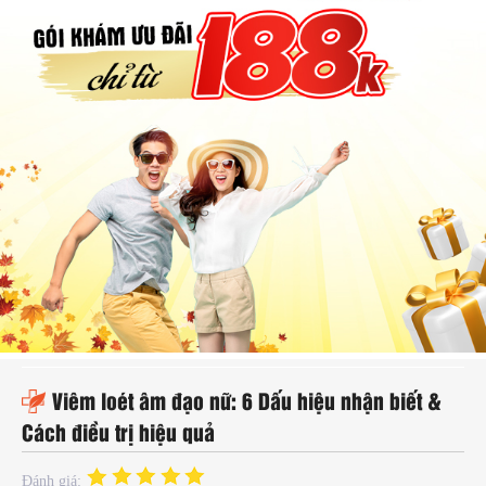
hụ
hoa
ệnh
ã
ội
Kế
oạch
oá
ia
ình
Viêm loét âm đạo nữ: 6 Dấu hiệu nhận biết &
Cách điều trị hiệu quả
Đánh giá: