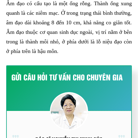
Âm đạo có cấu tạo là một ống rỗng. Thành ống xung
quanh là các niêm mạc. Ở trong trạng thái bình thường,
âm đạo dài khoảng 8 đến 10 cm, khả năng co giãn tốt.
Âm đạo thuộc cơ quan sinh dục ngoài, vị trí nằm ở bên
trong là thành môi nhỏ, ở phía dưới là lỗ niệu đạo còn
ở phía trên là hậu môn.
GỬI CÂU HỎI TƯ VẤN CHO CHUYÊN GIA