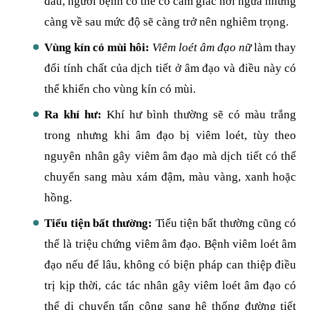
đầu, người bệnh có thể có cảm giác hơi ngứa nhưng
càng về sau mức độ sẽ càng trở nên nghiêm trọng.
Vùng kín có mùi hôi:
Viêm loét âm đạo nữ
làm thay
đổi tính chất của dịch tiết ở âm đạo và điều này có
thể khiến cho vùng kín có mùi.
Ra khí hư:
Khí hư bình thường sẽ có màu trắng
trong nhưng khi âm đạo bị viêm loét, tùy theo
nguyên nhân gây viêm âm đạo mà dịch tiết có thể
chuyển sang màu xám đậm, màu vàng, xanh hoặc
hồng.
Tiểu tiện bất thường:
Tiểu tiện bất thường cũng có
thể là triệu chứng viêm âm đạo. Bệnh viêm loét âm
đạo nếu để lâu, không có biện pháp can thiệp điều
trị kịp thời, các tác nhân gây viêm loét âm đạo có
thể di chuyển tấn công sang hệ thống đường tiết