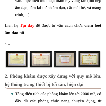
vấn, thực hiện thủ thuật thẩm mỹ vùng kín (thu hẹp
âm đạo, làm lại thành âm đạo, cắt môi bé, vá màng
trinh,…)
Liên hệ
Tại đây
để được tư vấn cách chữa
viêm loét
âm đạo nữ
-…
2. Phòng khám được xây dựng với quy mô lớn,
hệ thống trang thiết bị tối tân, hiện đại
Tổng diện tích của phòng khám lên tới 2000 m2, có
đầy đủ các phòng chức năng chuyên dụng, từ