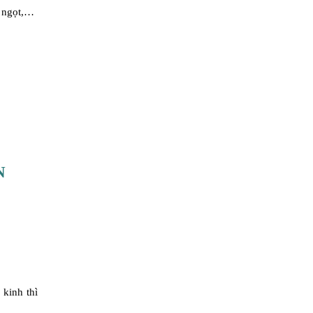
ồ ngọt,…
N
kinh thì