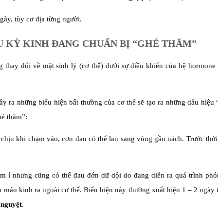
ngày, tùy cơ địa từng người.
U KỲ KINH ĐANG CHUẨN BỊ “GHÉ THĂM”
 thay đổi về mặt sinh lý (cơ thể) dưới sự điều khiến của hệ hormone
ây ra những biểu hiện bất thường của cơ thể sẽ tạo ra những dấu hiệu 
hé thăm”:
 chịu khi chạm vào, cơn đau có thể lan sang vùng gần nách. Trước thờ
 ỉ nhưng cũng có thể đau đớn dữ dội do đang diễn ra quá trình phó
máu kinh ra ngoài cơ thể. Biểu hiện này thường xuất hiện 1 – 2 ngày 
 nguyệt
.