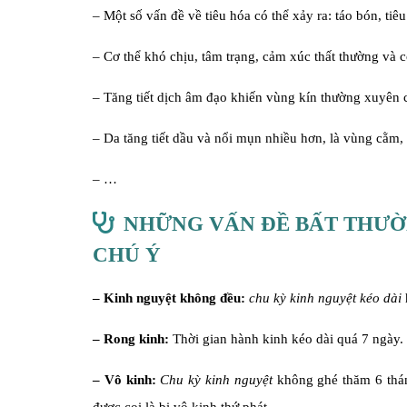
– Một số vấn đề về tiêu hóa có thể xảy ra: táo bón, t
– Cơ thể khó chịu, tâm trạng, cảm xúc thất thường và 
– Tăng tiết dịch âm đạo khiến vùng kín thường xuyên 
– Da tăng tiết dầu và nổi mụn nhiều hơn, là vùng cằm
– …
NHỮNG VẤN ĐỀ BẤT THƯỜ
CHÚ Ý
– Kinh nguyệt không đều:
chu kỳ kinh nguyệt kéo dài
– Rong kinh:
Thời gian hành kinh kéo dài quá 7 ngày.
– Vô kinh:
Chu kỳ kinh nguyệt
không ghé thăm 6 tháng