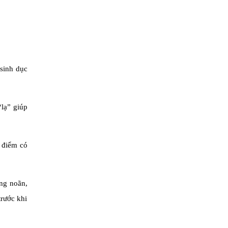
 sinh dục
“lạ” giúp
i điểm có
ng noãn,
trước khi