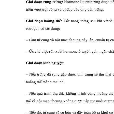
Giai đoạn rụng trứng:
Hormone Luteninizing được tiết
triển vượt trội vỡ ra và bị đẩy vào ống dẫn trứng.
Giai đoạn hoàng thể:
Các nang trứng sau khi vỡ sẽ p
estrogen có tác dụng:
– Làm tử cung và nội mạc tử cung dày lên, chuẩn bị ch
– Ức chế việc sản xuất hormone ở tuyến yên, ngăn chặn
Giai đoạn kinh nguyệt:
– Nếu trứng đã rụng gặp được tinh trùng sẽ thụ thai t
hoàng thể thành thai nhi.
– Nếu quá trình thụ thia không thành công, hoàng thể 
thể và nội mạc tử cung không được tiếp tục nuôi dưỡng 
– Tiếp đó, tử cung sẽ co bóp và đẩy toàn bộ ra khỏi c