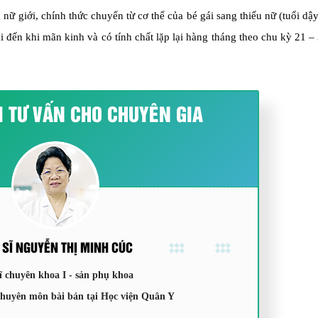
nữ giới, chính thức chuyển từ cơ thể của bé gái sang thiếu nữ (tuổi dậy
i đến khi mãn kinh và có tính chất lặp lại hàng tháng theo chu kỳ 21 –
I TƯ VẤN CHO CHUYÊN GIA
 SĨ NGUYỄN THỊ MINH CÚC
ĩ chuyên khoa I - sản phụ khoa
chuyên môn bài bản tại Học viện Quân Y