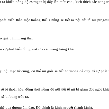
 ra khiến nồng độ estrogen bị đẩy lên mức cao , kích thích các nang t
hát triển thàn một hoàng thể. Chúng sẽ tiết ra nội tiết tố nữ proges
o quá trình mang thai.
 sự phát triển đồng loạt của các nang trứng khác.
ại nội mạc tử cung, cơ thể nữ giới sẽ tiết hormone để duy trì sự phát 
sẽ bị thoái hóa, đồng thời nồng độ nội tiết tố nữ bị giảm đột ngột kh
sẽ bị bong tróc ra.
ơ thể qua đường âm đạo. Đó chính là
kinh nguyệt
(hành kinh).