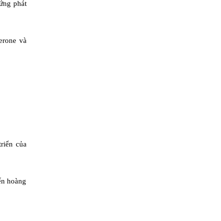
rứng phát
terone và
triển của
iến hoàng