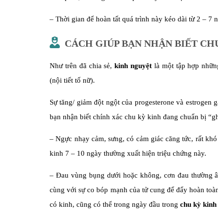
– Thời gian để hoàn tất quá trình này kéo dài từ 2 – 7 
CÁCH GIÚP BẠN NHẬN BIẾT CH
Như trên đã chia sẻ,
kinh nguyệt
là một tập hợp những
(nội tiết tố nữ).
Sự tăng/ giảm đột ngột của progesterone và estrogen g
bạn nhận biết chính xác chu kỳ kinh đang chuẩn bị “g
– Ngực nhạy cảm, sưng, có cảm giác căng tức, rất khó
kinh 7 – 10 ngày thường xuất hiện triệu chứng này.
– Đau vùng bụng dưới hoặc không, cơn đau thường âm
cùng với sự co bóp mạnh của tử cung để đẩy hoàn toàn 
có kinh, cũng có thể trong ngày đầu trong
chu kỳ kinh