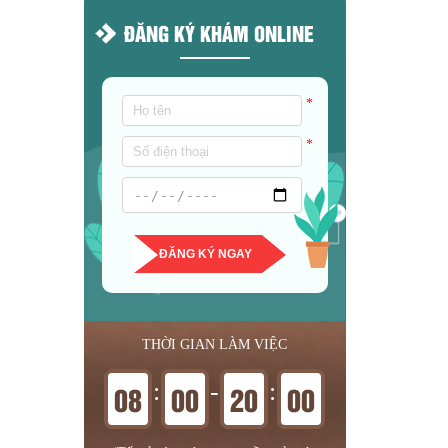
ĐĂNG KÝ KHÁM ONLINE
*
*
ĐĂNG KÝ NGAY
THỜI GIAN LÀM VIỆC
:
-
:
08
00
20
00