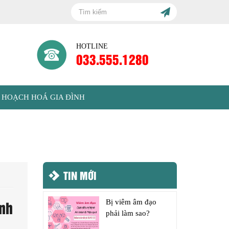
HOTLINE
033.555.1280
 HOẠCH HOÁ GIA ĐÌNH
TIN MỚI
nh
Bị viêm âm đạo
phải làm sao?