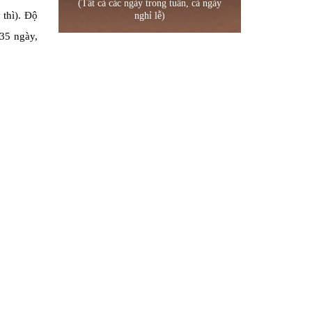
(Tất cả các ngày trong tuần, cả ngày
 thì). Độ
nghỉ lễ)
 35 ngày,