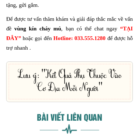
tặng, gửi gắm.
Để được tư vấn thăm khám và giải đáp thắc mắc về vấn
đề
vùng kín chảy mủ
, bạn có thể chat ngay
“TẠI
ĐÂY”
hoặc gọi đến
Hotline: 033.555.1280
để được hỗ
trợ nhanh .
Lưu ý: "Kết Quả Phụ Thuộc Vào
Cơ Địa Mỗi Người"
BÀI VIẾT LIÊN QUAN