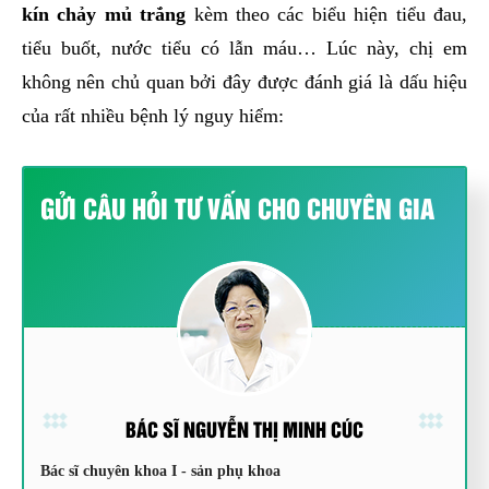
kín chảy mủ
trắng
kèm theo các biểu hiện tiểu đau,
tiểu buốt, nước tiểu có lẫn máu… Lúc này, chị em
không nên chủ quan bởi đây được đánh giá là dấu hiệu
của rất nhiều bệnh lý nguy hiểm:
GỬI CÂU HỎI TƯ VẤN CHO CHUYÊN GIA
BÁC SĨ NGUYỄN THỊ MINH CÚC
Bác sĩ chuyên khoa I - sản phụ khoa