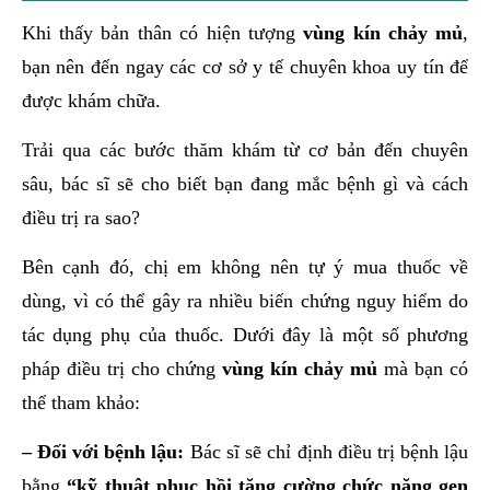
Khi thấy bản thân có hiện tượng
vùng kín chảy mủ
,
bạn nên đến ngay các cơ sở y tế chuyên khoa uy tín để
được khám chữa.
Trải qua các bước thăm khám từ cơ bản đến chuyên
sâu, bác sĩ sẽ cho biết bạn đang mắc bệnh gì và cách
điều trị ra sao?
Bên cạnh đó, chị em không nên tự ý mua thuốc về
dùng, vì có thể gây ra nhiều biến chứng nguy hiểm do
tác dụng phụ của thuốc. Dưới đây là một số phương
pháp điều trị cho chứng
vùng kín chảy mủ
mà bạn có
thể tham khảo:
– Đối với bệnh lậu:
Bác sĩ sẽ chỉ định điều trị bệnh lậu
bằng
“kỹ thuật phục hồi tăng cường chức năng gen