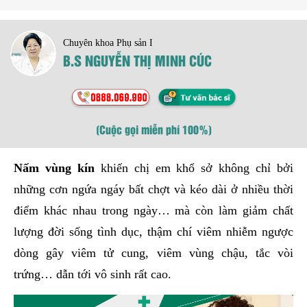
Chuyên khoa Phụ sản I
B.S NGUYỄN THỊ MINH CÚC
(Cuộc gọi miễn phí 100%)
Nấm vùng kín
khiến chị em khổ sở không chỉ bởi
những cơn ngứa ngáy bất chợt và kéo dài ở nhiều thời
điểm khác nhau trong ngày… mà còn làm giảm chất
lượng đời sống tình dục, thậm chí viêm nhiễm ngược
dòng gây viêm tử cung, viêm vùng chậu, tắc vòi
trứng… dẫn tới vô sinh rất cao.