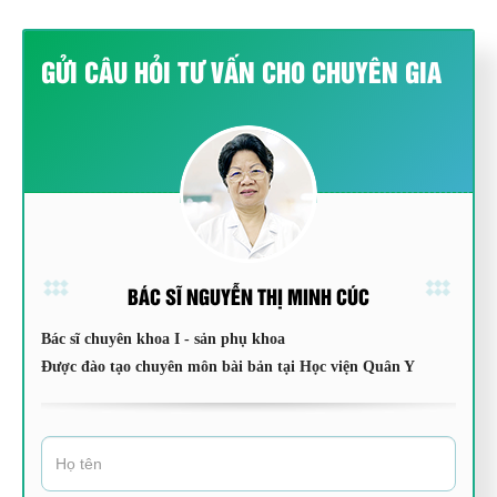
GỬI CÂU HỎI TƯ VẤN CHO CHUYÊN GIA
BÁC SĨ NGUYỄN THỊ MINH CÚC
Bác sĩ chuyên khoa I - sản phụ khoa
Được đào tạo chuyên môn bài bản tại Học viện Quân Y