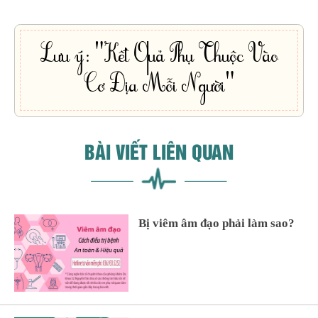
Lưu ý: "Kết Quả Phụ Thuộc Vào
Cơ Địa Mỗi Người"
BÀI VIẾT LIÊN QUAN
Bị viêm âm đạo phải làm sao?