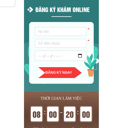
ĐĂNG KÝ KHÁM ONLINE
*
*
ĐĂNG KÝ NGAY
THỜI GIAN LÀM VIỆC
:
-
:
08
00
20
00