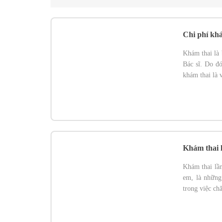
Chi phí kh
Khám thai là 
Bác sĩ. Do đó
khám thai là 
Khám thai 
Khám thai lần
em, là những
trong việc ch