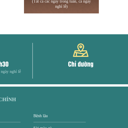
(Tất cả các ngày trong tuần, cả ngày
nghỉ lễ)
0h30
Chỉ đường
 ngày nghỉ lễ
CHÍNH
Bệnh lậu