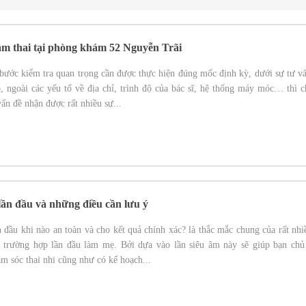
ám thai tại phòng khám 52 Nguyễn Trãi
bước kiểm tra quan trọng cần được thực hiện đúng mốc định kỳ, dưới sự tư v
, ngoài các yếu tố về địa chỉ, trình độ của bác sĩ, hệ thống máy móc… thì c
vấn đề nhận được rất nhiều sự...
lần đầu và những điều cần lưu ý
 đầu khi nào an toàn và cho kết quả chính xác? là thắc mắc chung của rất nhi
 trường hợp lần đầu làm mẹ. Bởi dựa vào lần siêu âm này sẽ giúp bạn chủ
ăm sóc thai nhi cũng như có kế hoạch...