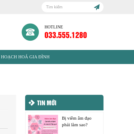
HOTLINE
033.555.1280
 HOẠCH HOÁ GIA ĐÌNH
TIN MỚI
Bị viêm âm đạo
phải làm sao?