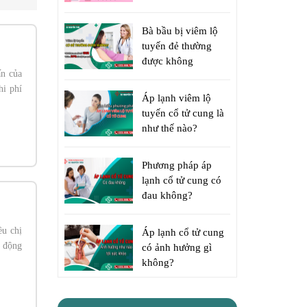
Bà bầu bị viêm lộ
tuyến đẻ thường
được không
ấn của
hi phí
Áp lạnh viêm lộ
tuyến cổ tử cung là
như thế nào?
Phương pháp áp
lạnh cổ tử cung có
đau không?
ều chị
Áp lạnh cổ tử cung
 động
có ảnh hưởng gì
không?