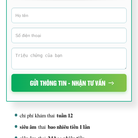
GỬI THÔNG TIN - NHẬN TƯ VẤN
tuần 12
chi phí khám thai
siêu âm
bao nhiêu tiền 1 lần
thai