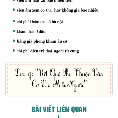
siêu âm
2d bao nhiêu tiền
thai
siêu âm xem có
hay không giá bao nhiêu
thai
ở hà nội
chi phí khám thai
ở đâu
khám thai
bảng giá phòng khám âu cơ
điều trị
ngoài tử cung
chi phí
thai
Lưu ý: "Kết Quả Phụ Thuộc Vào
Cơ Địa Mỗi Người"
BÀI VIẾT LIÊN QUAN