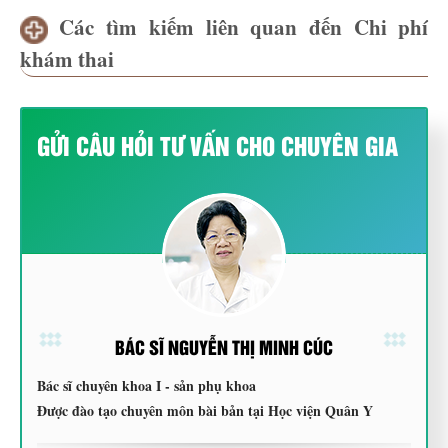
Các tìm kiếm liên quan đến Chi phí
khám thai
GỬI CÂU HỎI TƯ VẤN CHO CHUYÊN GIA
BÁC SĨ NGUYỄN THỊ MINH CÚC
Bác sĩ chuyên khoa I - sản phụ khoa
Được đào tạo chuyên môn bài bản tại Học viện Quân Y