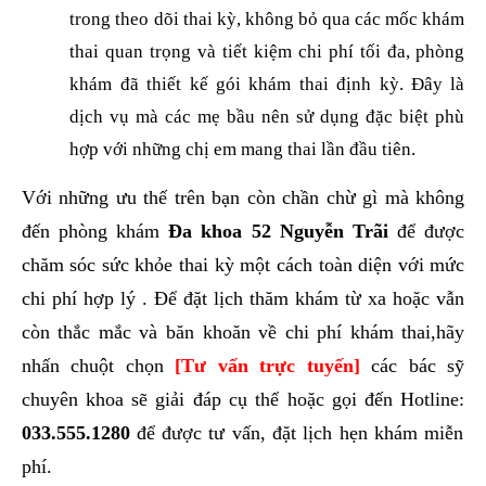
trong theo dõi thai kỳ, không bỏ qua các mốc khám
thai quan trọng và tiết kiệm chi phí tối đa, phòng
khám đã thiết kế gói khám thai định kỳ. Đây là
dịch vụ mà các mẹ bầu nên sử dụng đặc biệt phù
hợp với những chị em mang thai lần đầu tiên.
Với những ưu thế trên bạn còn chần chừ gì mà không
đến phòng khám
Đa khoa 52 Nguyễn Trãi
để được
chăm sóc sức khỏe thai kỳ một cách toàn diện với mức
chi phí hợp lý . Để đặt lịch thăm khám từ xa hoặc vẫn
còn thắc mắc và băn khoăn về chi phí khám thai,hãy
nhấn chuột chọn
[Tư vấn trực tuyến]
các bác sỹ
chuyên khoa sẽ giải đáp cụ thể hoặc gọi đến Hotline:
033.555.1280
để được tư vấn, đặt lịch hẹn khám miễn
phí.