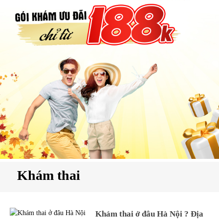
hụ
hoa
ệnh
ã
ội
Kế
oạch
oá
ia
ình
Khám thai
Khám thai ở đâu Hà Nội ? Địa