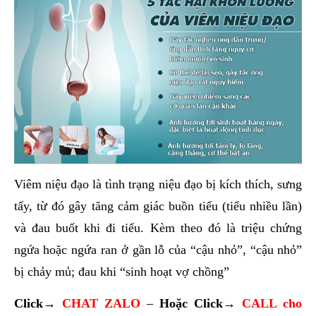
Viêm niệu đạo là tình trạng niệu đạo bị kích thích, sưng
tấy, từ đó gây tăng cảm giác buồn tiểu (tiểu nhiều lần)
và đau buốt khi đi tiểu. Kèm theo đó là triệu chứng
ngứa hoặc ngứa ran ở gần lỗ của “cậu nhỏ”, “cậu nhỏ”
bị chảy mủ; đau khi “sinh hoạt vợ chồng”
Click→
CHAT ZALO
–
Hoặc
Click→
CALL cho