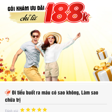
hụ
hoa
ệnh
ã
ội
Kế
oạch
oá
ia
ình
Đi tiểu buốt ra máu có sao không, Làm sao
chữa trị
Đánh giá: