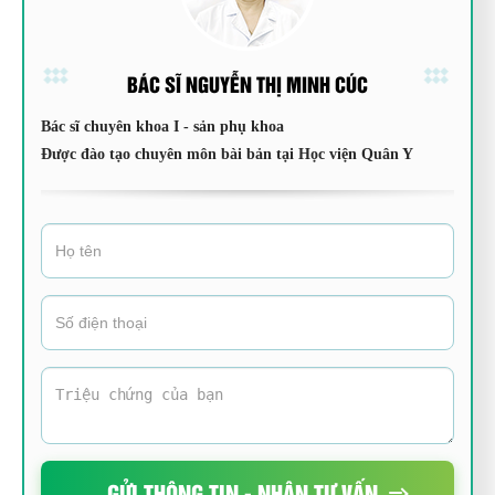
BÁC SĨ NGUYỄN THỊ MINH CÚC
Bác sĩ chuyên khoa I - sản phụ khoa
Được đào tạo chuyên môn bài bản tại Học viện Quân Y
GỬI THÔNG TIN - NHẬN TƯ VẤN