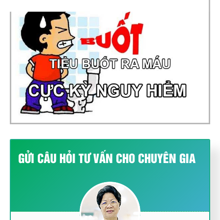
GỬI CÂU HỎI TƯ VẤN CHO CHUYÊN GIA