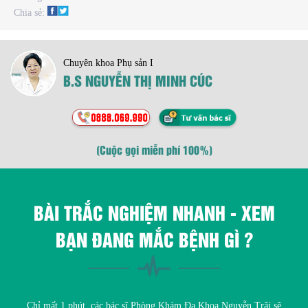
Chia sẻ:
Chuyên khoa Phụ sản I
B.S NGUYỄN THỊ MINH CÚC
(Cuộc gọi miễn phí 100%)
BÀI TRẮC NGHIỆM NHANH - XEM
BẠN ĐANG MẮC BỆNH GÌ ?
Chỉ mất 1 phút, các bác sĩ Phòng Khám Đa Khoa Nguyễn Trãi sẽ