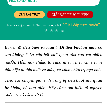
GỬI BÀI TEST
GIẢI ĐÁP TRỰC TUYẾN
"Giải đáp trưc tuyến"
Nếu không muốn chờ lâu, vui lòng click
để biết kết quả
Bạn bị
đi tiểu buốt ra máu
?
Đi tiểu buốt ra máu có
sao không
? Là câu hỏi mối quan tâm của rất nhiều
người. Hôm nay chúng ta cùng đi tìm hiểu chi tiết về
dấu hiệu đi tiểu buốt ra máu, và cách chữa trị bạn nhé.
Theo các chuyên gia, tình trạng
bị tiểu buốt sau quan
hệ
không hề đơn giản. Hãy cùng tìm hiểu rõ nguyên
nhân để có cách xử lý.